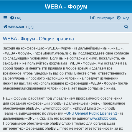
WEBA - Форум
FAQ
Регистрация
Вход
П
WEBA.Net
[ / ]
о
WEBA - Форум - Общие правила
и
с
Заходя на конференцию «WEBA - Форум» (в дальнейшем «мы», «наш»,
«WEBA - Форум», «https://forum.weba.ru»), вы подтверждаете своё согласие
к
со следующими условиями. Если вы не согласны с ними, пожалуйста, не
заходите и не пользуйтесь форумами «WEBA - Форум». Мы оставляем за
собой право изменять эти правила в любое время и сделаем всё
возможное, чтобы уведомить вас об этом. Вместе с тем, ответственность
за регулярный просмотр настойщих условий на предмет изменений
лежит на вас, так как использование конференции «WEBA - Форум» после
обновления/исправления условий означает ваше согласие с ними.
Наши форумы работают под управлением программного обеспечения
для создания конференций phpBB (в дальнейшем «они», «программное
обеспечение phpBB», «www.phpbb.com», «phpBB Limited», «phpBB
Teams»), выпущенного по лицензии «
GNU General Public License v2
» (в
дальнейшем «GPL»). Скачать его можно по адресу
www.phpbb.com
.
Программное обеспечение phpBB служит только для организации
интернет-конференций; phpBB Limited не несёт ответственности за их