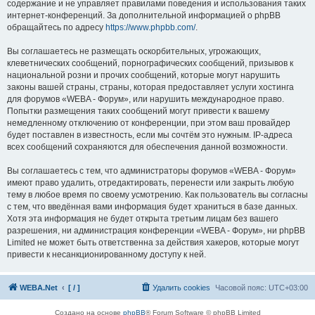
содержание и не управляет правилами поведения и использования таких
интернет-конференций. За дополнительной информацией о phpBB
обращайтесь по адресу
https://www.phpbb.com/
.
Вы соглашаетесь не размещать оскорбительных, угрожающих,
клеветнических сообщений, порнографических сообщений, призывов к
национальной розни и прочих сообщений, которые могут нарушить
законы вашей страны, страны, которая предоставляет услуги хостинга
для форумов «WEBA - Форум», или нарушить международное право.
Попытки размещения таких сообщений могут привести к вашему
немедленному отключению от конференции, при этом ваш провайдер
будет поставлен в известность, если мы сочтём это нужным. IP-адреса
всех сообщений сохраняются для обеспечения данной возможности.
Вы соглашаетесь с тем, что администраторы форумов «WEBA - Форум»
имеют право удалить, отредактировать, перенести или закрыть любую
тему в любое время по своему усмотрению. Как пользователь вы согласны
с тем, что введённая вами информация будет храниться в базе данных.
Хотя эта информация не будет открыта третьим лицам без вашего
разрешения, ни администрация конференции «WEBA - Форум», ни phpBB
Limited не может быть ответственна за действия хакеров, которые могут
привести к несанкционированному доступу к ней.
WEBA.Net
[ / ]
Удалить cookies
Часовой пояс:
UTC+03:00
Создано на основе
phpBB
® Forum Software © phpBB Limited