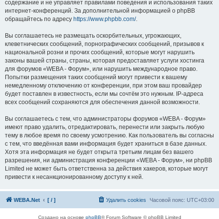
содержание и не управляет правилами поведения и использования таких
интернет-конференций. За дополнительной информацией о phpBB
обращайтесь по адресу
https://www.phpbb.com/
.
Вы соглашаетесь не размещать оскорбительных, угрожающих,
клеветнических сообщений, порнографических сообщений, призывов к
национальной розни и прочих сообщений, которые могут нарушить
законы вашей страны, страны, которая предоставляет услуги хостинга
для форумов «WEBA - Форум», или нарушить международное право.
Попытки размещения таких сообщений могут привести к вашему
немедленному отключению от конференции, при этом ваш провайдер
будет поставлен в известность, если мы сочтём это нужным. IP-адреса
всех сообщений сохраняются для обеспечения данной возможности.
Вы соглашаетесь с тем, что администраторы форумов «WEBA - Форум»
имеют право удалить, отредактировать, перенести или закрыть любую
тему в любое время по своему усмотрению. Как пользователь вы согласны
с тем, что введённая вами информация будет храниться в базе данных.
Хотя эта информация не будет открыта третьим лицам без вашего
разрешения, ни администрация конференции «WEBA - Форум», ни phpBB
Limited не может быть ответственна за действия хакеров, которые могут
привести к несанкционированному доступу к ней.
WEBA.Net
[ / ]
Удалить cookies
Часовой пояс:
UTC+03:00
Создано на основе
phpBB
® Forum Software © phpBB Limited