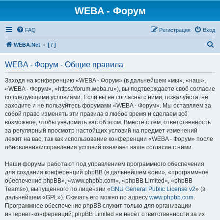
WEBA - Форум
FAQ
Регистрация
Вход
П
WEBA.Net
[ / ]
о
WEBA - Форум - Общие правила
и
с
Заходя на конференцию «WEBA - Форум» (в дальнейшем «мы», «наш»,
«WEBA - Форум», «https://forum.weba.ru»), вы подтверждаете своё согласие
к
со следующими условиями. Если вы не согласны с ними, пожалуйста, не
заходите и не пользуйтесь форумами «WEBA - Форум». Мы оставляем за
собой право изменять эти правила в любое время и сделаем всё
возможное, чтобы уведомить вас об этом. Вместе с тем, ответственность
за регулярный просмотр настойщих условий на предмет изменений
лежит на вас, так как использование конференции «WEBA - Форум» после
обновления/исправления условий означает ваше согласие с ними.
Наши форумы работают под управлением программного обеспечения
для создания конференций phpBB (в дальнейшем «они», «программное
обеспечение phpBB», «www.phpbb.com», «phpBB Limited», «phpBB
Teams»), выпущенного по лицензии «
GNU General Public License v2
» (в
дальнейшем «GPL»). Скачать его можно по адресу
www.phpbb.com
.
Программное обеспечение phpBB служит только для организации
интернет-конференций; phpBB Limited не несёт ответственности за их