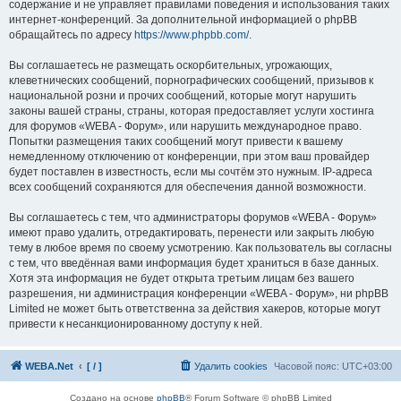
содержание и не управляет правилами поведения и использования таких
интернет-конференций. За дополнительной информацией о phpBB
обращайтесь по адресу
https://www.phpbb.com/
.
Вы соглашаетесь не размещать оскорбительных, угрожающих,
клеветнических сообщений, порнографических сообщений, призывов к
национальной розни и прочих сообщений, которые могут нарушить
законы вашей страны, страны, которая предоставляет услуги хостинга
для форумов «WEBA - Форум», или нарушить международное право.
Попытки размещения таких сообщений могут привести к вашему
немедленному отключению от конференции, при этом ваш провайдер
будет поставлен в известность, если мы сочтём это нужным. IP-адреса
всех сообщений сохраняются для обеспечения данной возможности.
Вы соглашаетесь с тем, что администраторы форумов «WEBA - Форум»
имеют право удалить, отредактировать, перенести или закрыть любую
тему в любое время по своему усмотрению. Как пользователь вы согласны
с тем, что введённая вами информация будет храниться в базе данных.
Хотя эта информация не будет открыта третьим лицам без вашего
разрешения, ни администрация конференции «WEBA - Форум», ни phpBB
Limited не может быть ответственна за действия хакеров, которые могут
привести к несанкционированному доступу к ней.
WEBA.Net
[ / ]
Удалить cookies
Часовой пояс:
UTC+03:00
Создано на основе
phpBB
® Forum Software © phpBB Limited