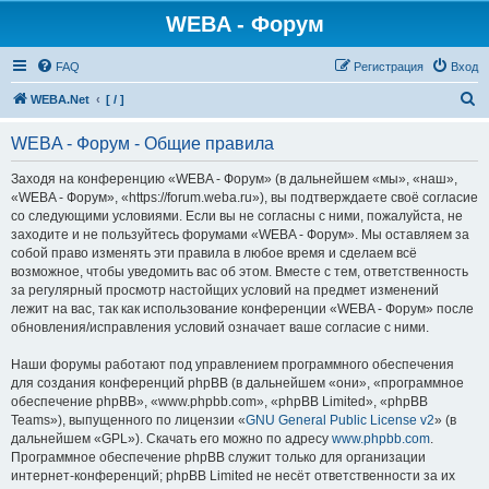
WEBA - Форум
FAQ
Регистрация
Вход
П
WEBA.Net
[ / ]
о
WEBA - Форум - Общие правила
и
с
Заходя на конференцию «WEBA - Форум» (в дальнейшем «мы», «наш»,
«WEBA - Форум», «https://forum.weba.ru»), вы подтверждаете своё согласие
к
со следующими условиями. Если вы не согласны с ними, пожалуйста, не
заходите и не пользуйтесь форумами «WEBA - Форум». Мы оставляем за
собой право изменять эти правила в любое время и сделаем всё
возможное, чтобы уведомить вас об этом. Вместе с тем, ответственность
за регулярный просмотр настойщих условий на предмет изменений
лежит на вас, так как использование конференции «WEBA - Форум» после
обновления/исправления условий означает ваше согласие с ними.
Наши форумы работают под управлением программного обеспечения
для создания конференций phpBB (в дальнейшем «они», «программное
обеспечение phpBB», «www.phpbb.com», «phpBB Limited», «phpBB
Teams»), выпущенного по лицензии «
GNU General Public License v2
» (в
дальнейшем «GPL»). Скачать его можно по адресу
www.phpbb.com
.
Программное обеспечение phpBB служит только для организации
интернет-конференций; phpBB Limited не несёт ответственности за их