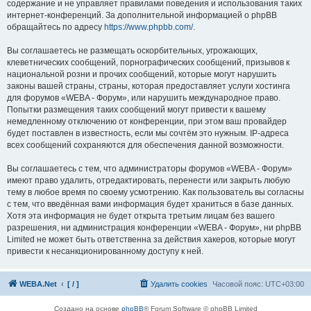
содержание и не управляет правилами поведения и использования таких
интернет-конференций. За дополнительной информацией о phpBB
обращайтесь по адресу
https://www.phpbb.com/
.
Вы соглашаетесь не размещать оскорбительных, угрожающих,
клеветнических сообщений, порнографических сообщений, призывов к
национальной розни и прочих сообщений, которые могут нарушить
законы вашей страны, страны, которая предоставляет услуги хостинга
для форумов «WEBA - Форум», или нарушить международное право.
Попытки размещения таких сообщений могут привести к вашему
немедленному отключению от конференции, при этом ваш провайдер
будет поставлен в известность, если мы сочтём это нужным. IP-адреса
всех сообщений сохраняются для обеспечения данной возможности.
Вы соглашаетесь с тем, что администраторы форумов «WEBA - Форум»
имеют право удалить, отредактировать, перенести или закрыть любую
тему в любое время по своему усмотрению. Как пользователь вы согласны
с тем, что введённая вами информация будет храниться в базе данных.
Хотя эта информация не будет открыта третьим лицам без вашего
разрешения, ни администрация конференции «WEBA - Форум», ни phpBB
Limited не может быть ответственна за действия хакеров, которые могут
привести к несанкционированному доступу к ней.
WEBA.Net
[ / ]
Удалить cookies
Часовой пояс:
UTC+03:00
Создано на основе
phpBB
® Forum Software © phpBB Limited