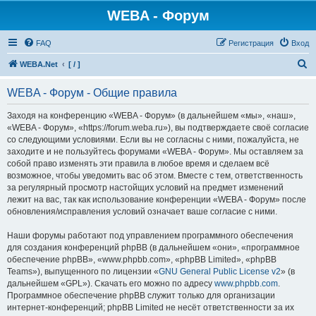
WEBA - Форум
FAQ
Регистрация
Вход
П
WEBA.Net
[ / ]
о
WEBA - Форум - Общие правила
и
с
Заходя на конференцию «WEBA - Форум» (в дальнейшем «мы», «наш»,
«WEBA - Форум», «https://forum.weba.ru»), вы подтверждаете своё согласие
к
со следующими условиями. Если вы не согласны с ними, пожалуйста, не
заходите и не пользуйтесь форумами «WEBA - Форум». Мы оставляем за
собой право изменять эти правила в любое время и сделаем всё
возможное, чтобы уведомить вас об этом. Вместе с тем, ответственность
за регулярный просмотр настойщих условий на предмет изменений
лежит на вас, так как использование конференции «WEBA - Форум» после
обновления/исправления условий означает ваше согласие с ними.
Наши форумы работают под управлением программного обеспечения
для создания конференций phpBB (в дальнейшем «они», «программное
обеспечение phpBB», «www.phpbb.com», «phpBB Limited», «phpBB
Teams»), выпущенного по лицензии «
GNU General Public License v2
» (в
дальнейшем «GPL»). Скачать его можно по адресу
www.phpbb.com
.
Программное обеспечение phpBB служит только для организации
интернет-конференций; phpBB Limited не несёт ответственности за их