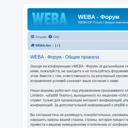
WEBA - Форум
WEBA ISP Forum / форум компан
Ссылки
FAQ
WEBA.Net
[ / ]
WEBA - Форум - Общие правила
Заходя на конференцию «WEBA - Форум» (в дальнейшем «мы»
ними, пожалуйста, не заходите и не пользуйтесь форумами
этом. Вместе с тем, ответственность за регулярный прос
исправления условий означает ваше согласие с ними.
Наши форумы работают под управлением программного об
Limited», «phpBB Teams»), выпущенного по лицензии «
GNU 
служит только для организации интернет-конференций; php
конференций. За дополнительной информацией о phpBB 
Вы соглашаетесь не размещать оскорбительных, угрожающ
нарушить законы вашей страны, страны, которая предост
привести к вашему немедленному отключению от конференц