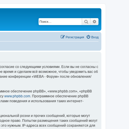
Поиск
Расширенный по
Регистрация
Вход
 согласие со следующими условиями. Если вы не согласны с
е время и сделаем всё возможное, чтобы уведомить вас об
ование конференции «WEBA - Форум» после обновления/
ммное обеспечение phpBB», «www.phpbb.com», «phpBB
есу
www.phpbb.com
. Программное обеспечение phpBB
илами поведения и использования таких интернет-
циональной розни и прочих сообщений, которые могут
родное право. Попытки размещения таких сообщений могут
 это нужным. IP-адреса всех сообщений сохраняются для