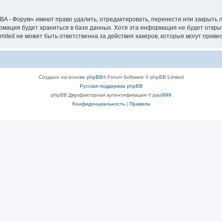
A - Форум» имеют право удалить, отредактировать, перенести или закрыть л
ормация будет храниться в базе данных. Хотя эта информация не будет откр
ted не может быть ответственна за действия хакеров, которые могут привес
Создано на основе
phpBB
® Forum Software © phpBB Limited
Русская поддержка phpBB
phpBB Двухфакторная аутентификация ©
paul999
Конфиденциальность
|
Правила