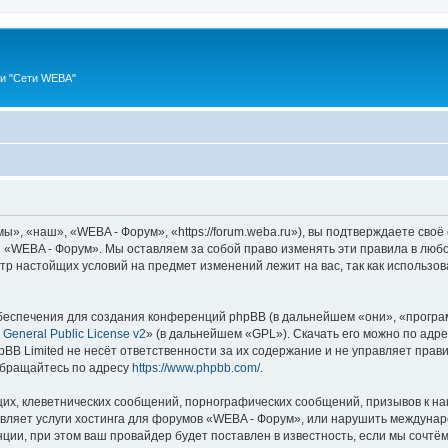
ии "Сети WEBA"
, «наш», «WEBA - Форум», «https://forum.weba.ru»), вы подтверждаете своё
 «WEBA - Форум». Мы оставляем за собой право изменять эти правила в любо
мотр настойщих условий на предмет изменений лежит на вас, так как использ
еспечения для создания конференций phpBB (в дальнейшем «они», «програ
General Public License v2
» (в дальнейшем «GPL»). Скачать его можно по адр
BB Limited не несёт ответственности за их содержание и не управляет прав
обращайтесь по адресу
https://www.phpbb.com/
.
их, клеветнических сообщений, порнографических сообщений, призывов к на
авляет услуги хостинга для форумов «WEBA - Форум», или нарушить междуна
ии, при этом ваш провайдер будет поставлен в известность, если мы сочтём