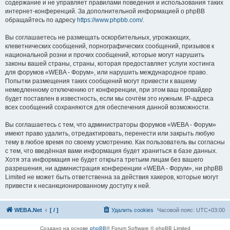
содержание и не управляет правилами поведения и использования таких
интернет-конференций. За дополнительной информацией о phpBB
обращайтесь по адресу
https://www.phpbb.com/
.
Вы соглашаетесь не размещать оскорбительных, угрожающих,
клеветнических сообщений, порнографических сообщений, призывов к
национальной розни и прочих сообщений, которые могут нарушить
законы вашей страны, страны, которая предоставляет услуги хостинга
для форумов «WEBA - Форум», или нарушить международное право.
Попытки размещения таких сообщений могут привести к вашему
немедленному отключению от конференции, при этом ваш провайдер
будет поставлен в известность, если мы сочтём это нужным. IP-адреса
всех сообщений сохраняются для обеспечения данной возможности.
Вы соглашаетесь с тем, что администраторы форумов «WEBA - Форум»
имеют право удалить, отредактировать, перенести или закрыть любую
тему в любое время по своему усмотрению. Как пользователь вы согласны
с тем, что введённая вами информация будет храниться в базе данных.
Хотя эта информация не будет открыта третьим лицам без вашего
разрешения, ни администрация конференции «WEBA - Форум», ни phpBB
Limited не может быть ответственна за действия хакеров, которые могут
привести к несанкционированному доступу к ней.
WEBA.Net
[ / ]
Удалить cookies
Часовой пояс:
UTC+03:00
Создано на основе
phpBB
® Forum Software © phpBB Limited