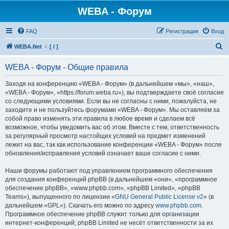
WEBA - Форум
FAQ
Регистрация
Вход
П
WEBA.Net
[ / ]
о
WEBA - Форум - Общие правила
и
с
Заходя на конференцию «WEBA - Форум» (в дальнейшем «мы», «наш»,
«WEBA - Форум», «https://forum.weba.ru»), вы подтверждаете своё согласие
к
со следующими условиями. Если вы не согласны с ними, пожалуйста, не
заходите и не пользуйтесь форумами «WEBA - Форум». Мы оставляем за
собой право изменять эти правила в любое время и сделаем всё
возможное, чтобы уведомить вас об этом. Вместе с тем, ответственность
за регулярный просмотр настойщих условий на предмет изменений
лежит на вас, так как использование конференции «WEBA - Форум» после
обновления/исправления условий означает ваше согласие с ними.
Наши форумы работают под управлением программного обеспечения
для создания конференций phpBB (в дальнейшем «они», «программное
обеспечение phpBB», «www.phpbb.com», «phpBB Limited», «phpBB
Teams»), выпущенного по лицензии «
GNU General Public License v2
» (в
дальнейшем «GPL»). Скачать его можно по адресу
www.phpbb.com
.
Программное обеспечение phpBB служит только для организации
интернет-конференций; phpBB Limited не несёт ответственности за их