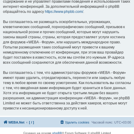
содержание и не управляет правилами поведения и использования таких
интернет-конференций. За дополнительной информацией о phpBB
обращайтесь по адресу
https://www.phpbb.com/
.
Вы соглашаетесь не размещать оскорбительных, угрожающих,
клеветнических сообщений, порнографических сообщений, призывов к
национальной розни и прочих сообщений, которые могут нарушить
законы вашей страны, страны, которая предоставляет услуги хостинга
для форумов «WEBA - Форум», или нарушить международное право.
Попытки размещения таких сообщений могут привести к вашему
немедленному отключению от конференции, при этом ваш провайдер
будет поставлен в известность, если мы сочтём это нужным. IP-адреса
всех сообщений сохраняются для обеспечения данной возможности.
Вы соглашаетесь с тем, что администраторы форумов «WEBA - Форум»
имеют право удалить, отредактировать, перенести или закрыть любую
тему в любое время по своему усмотрению. Как пользователь вы согласны
с тем, что введённая вами информация будет храниться в базе данных.
Хотя эта информация не будет открыта третьим лицам без вашего
разрешения, ни администрация конференции «WEBA - Форум», ни phpBB
Limited не может быть ответственна за действия хакеров, которые могут
привести к несанкционированному доступу к ней.
WEBA.Net
[ / ]
Удалить cookies
Часовой пояс:
UTC+03:00
Создано на основе
phpBB
® Forum Software © phpBB Limited