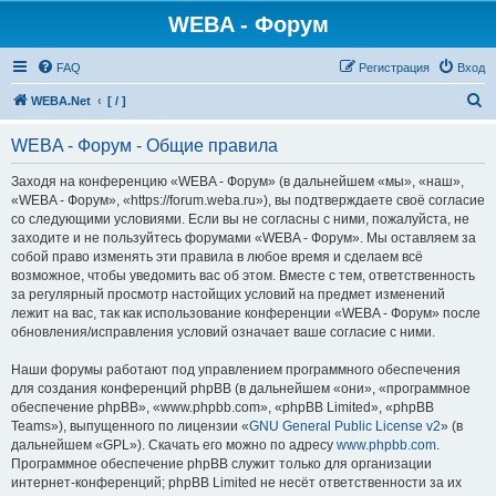
WEBA - Форум
FAQ
Регистрация
Вход
П
WEBA.Net
[ / ]
о
WEBA - Форум - Общие правила
и
с
Заходя на конференцию «WEBA - Форум» (в дальнейшем «мы», «наш»,
«WEBA - Форум», «https://forum.weba.ru»), вы подтверждаете своё согласие
к
со следующими условиями. Если вы не согласны с ними, пожалуйста, не
заходите и не пользуйтесь форумами «WEBA - Форум». Мы оставляем за
собой право изменять эти правила в любое время и сделаем всё
возможное, чтобы уведомить вас об этом. Вместе с тем, ответственность
за регулярный просмотр настойщих условий на предмет изменений
лежит на вас, так как использование конференции «WEBA - Форум» после
обновления/исправления условий означает ваше согласие с ними.
Наши форумы работают под управлением программного обеспечения
для создания конференций phpBB (в дальнейшем «они», «программное
обеспечение phpBB», «www.phpbb.com», «phpBB Limited», «phpBB
Teams»), выпущенного по лицензии «
GNU General Public License v2
» (в
дальнейшем «GPL»). Скачать его можно по адресу
www.phpbb.com
.
Программное обеспечение phpBB служит только для организации
интернет-конференций; phpBB Limited не несёт ответственности за их