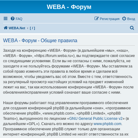
WEBA - Форум
FAQ
Регистрация
Вход
П
WEBA.Net
[ / ]
о
WEBA - Форум - Общие правила
и
с
Заходя на конференцию «WEBA - Форум» (в дальнейшем «мы», «наш»,
«WEBA - Форум», «https://forum.weba.ru»), вы подтверждаете своё согласие
к
со следующими условиями. Если вы не согласны с ними, пожалуйста, не
заходите и не пользуйтесь форумами «WEBA - Форум». Мы оставляем за
собой право изменять эти правила в любое время и сделаем всё
возможное, чтобы уведомить вас об этом. Вместе с тем, ответственность
за регулярный просмотр настойщих условий на предмет изменений
лежит на вас, так как использование конференции «WEBA - Форум» после
обновления/исправления условий означает ваше согласие с ними.
Наши форумы работают под управлением программного обеспечения
для создания конференций phpBB (в дальнейшем «они», «программное
обеспечение phpBB», «www.phpbb.com», «phpBB Limited», «phpBB
Teams»), выпущенного по лицензии «
GNU General Public License v2
» (в
дальнейшем «GPL»). Скачать его можно по адресу
www.phpbb.com
.
Программное обеспечение phpBB служит только для организации
интернет-конференций; phpBB Limited не несёт ответственности за их