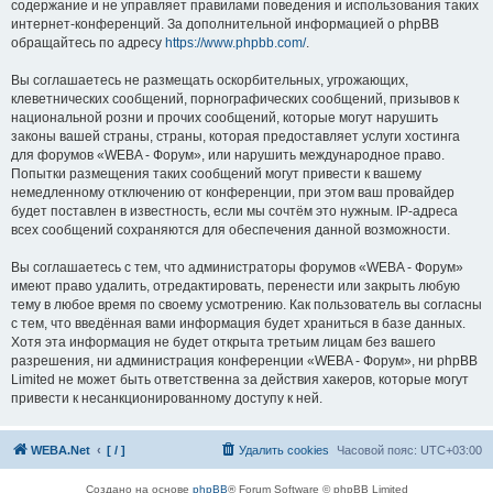
содержание и не управляет правилами поведения и использования таких
интернет-конференций. За дополнительной информацией о phpBB
обращайтесь по адресу
https://www.phpbb.com/
.
Вы соглашаетесь не размещать оскорбительных, угрожающих,
клеветнических сообщений, порнографических сообщений, призывов к
национальной розни и прочих сообщений, которые могут нарушить
законы вашей страны, страны, которая предоставляет услуги хостинга
для форумов «WEBA - Форум», или нарушить международное право.
Попытки размещения таких сообщений могут привести к вашему
немедленному отключению от конференции, при этом ваш провайдер
будет поставлен в известность, если мы сочтём это нужным. IP-адреса
всех сообщений сохраняются для обеспечения данной возможности.
Вы соглашаетесь с тем, что администраторы форумов «WEBA - Форум»
имеют право удалить, отредактировать, перенести или закрыть любую
тему в любое время по своему усмотрению. Как пользователь вы согласны
с тем, что введённая вами информация будет храниться в базе данных.
Хотя эта информация не будет открыта третьим лицам без вашего
разрешения, ни администрация конференции «WEBA - Форум», ни phpBB
Limited не может быть ответственна за действия хакеров, которые могут
привести к несанкционированному доступу к ней.
WEBA.Net
[ / ]
Удалить cookies
Часовой пояс:
UTC+03:00
Создано на основе
phpBB
® Forum Software © phpBB Limited