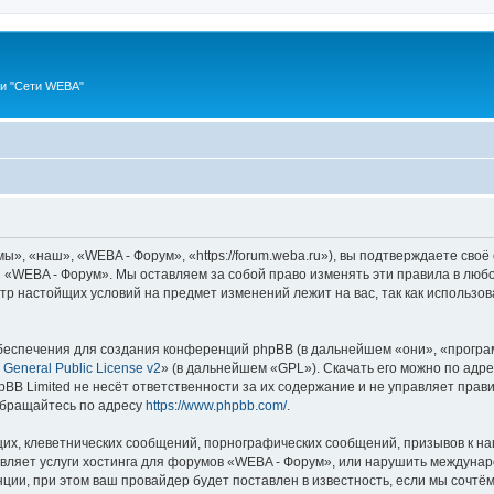
ии "Сети WEBA"
, «наш», «WEBA - Форум», «https://forum.weba.ru»), вы подтверждаете своё
 «WEBA - Форум». Мы оставляем за собой право изменять эти правила в любо
мотр настойщих условий на предмет изменений лежит на вас, так как использ
еспечения для создания конференций phpBB (в дальнейшем «они», «програ
General Public License v2
» (в дальнейшем «GPL»). Скачать его можно по адр
BB Limited не несёт ответственности за их содержание и не управляет прав
обращайтесь по адресу
https://www.phpbb.com/
.
их, клеветнических сообщений, порнографических сообщений, призывов к на
авляет услуги хостинга для форумов «WEBA - Форум», или нарушить междуна
ии, при этом ваш провайдер будет поставлен в известность, если мы сочтём