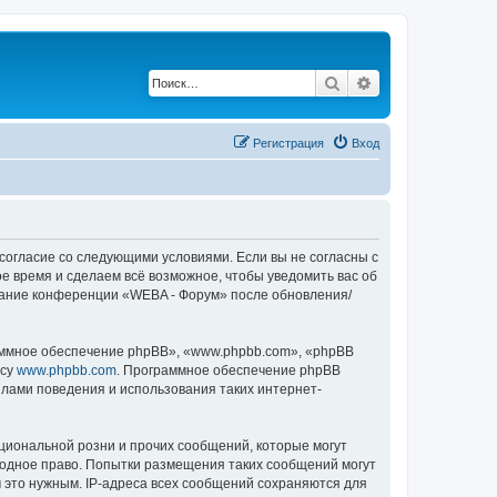
Поиск
Расширенный по
Регистрация
Вход
 согласие со следующими условиями. Если вы не согласны с
е время и сделаем всё возможное, чтобы уведомить вас об
ование конференции «WEBA - Форум» после обновления/
ммное обеспечение phpBB», «www.phpbb.com», «phpBB
есу
www.phpbb.com
. Программное обеспечение phpBB
илами поведения и использования таких интернет-
циональной розни и прочих сообщений, которые могут
родное право. Попытки размещения таких сообщений могут
 это нужным. IP-адреса всех сообщений сохраняются для