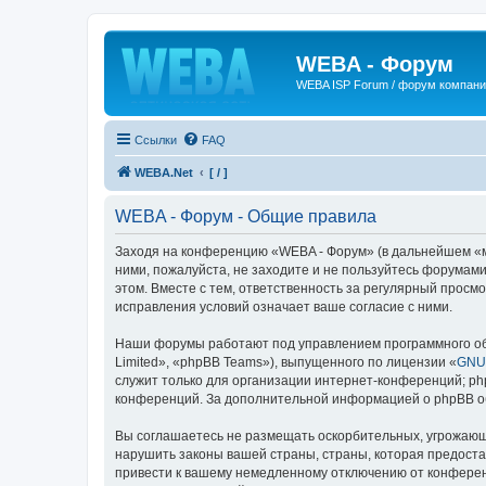
WEBA - Форум
WEBA ISP Forum / форум компан
Ссылки
FAQ
WEBA.Net
[ / ]
WEBA - Форум - Общие правила
Заходя на конференцию «WEBA - Форум» (в дальнейшем «мы»
ними, пожалуйста, не заходите и не пользуйтесь форумами
этом. Вместе с тем, ответственность за регулярный прос
исправления условий означает ваше согласие с ними.
Наши форумы работают под управлением программного об
Limited», «phpBB Teams»), выпущенного по лицензии «
GNU 
служит только для организации интернет-конференций; php
конференций. За дополнительной информацией о phpBB 
Вы соглашаетесь не размещать оскорбительных, угрожающ
нарушить законы вашей страны, страны, которая предост
привести к вашему немедленному отключению от конференц