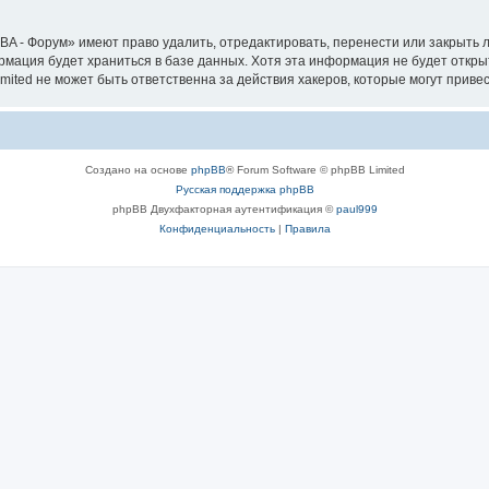
A - Форум» имеют право удалить, отредактировать, перенести или закрыть л
ормация будет храниться в базе данных. Хотя эта информация не будет откр
ted не может быть ответственна за действия хакеров, которые могут привес
Создано на основе
phpBB
® Forum Software © phpBB Limited
Русская поддержка phpBB
phpBB Двухфакторная аутентификация ©
paul999
Конфиденциальность
|
Правила