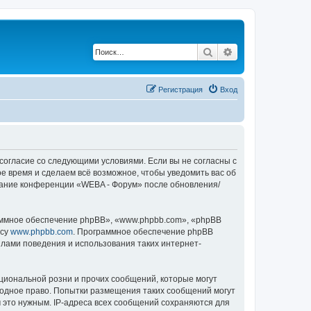
Поиск
Расширенный по
Регистрация
Вход
 согласие со следующими условиями. Если вы не согласны с
е время и сделаем всё возможное, чтобы уведомить вас об
ование конференции «WEBA - Форум» после обновления/
ммное обеспечение phpBB», «www.phpbb.com», «phpBB
есу
www.phpbb.com
. Программное обеспечение phpBB
илами поведения и использования таких интернет-
циональной розни и прочих сообщений, которые могут
родное право. Попытки размещения таких сообщений могут
 это нужным. IP-адреса всех сообщений сохраняются для