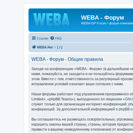
WEBA - Форум
WEBA ISP Forum / форум компан
Ссылки
FAQ
WEBA.Net
[ / ]
WEBA - Форум - Общие правила
Заходя на конференцию «WEBA - Форум» (в дальнейшем «мы»
ними, пожалуйста, не заходите и не пользуйтесь форумами
этом. Вместе с тем, ответственность за регулярный прос
исправления условий означает ваше согласие с ними.
Наши форумы работают под управлением программного об
Limited», «phpBB Teams»), выпущенного по лицензии «
GNU 
служит только для организации интернет-конференций; php
конференций. За дополнительной информацией о phpBB 
Вы соглашаетесь не размещать оскорбительных, угрожающ
нарушить законы вашей страны, страны, которая предост
привести к вашему немедленному отключению от конференц