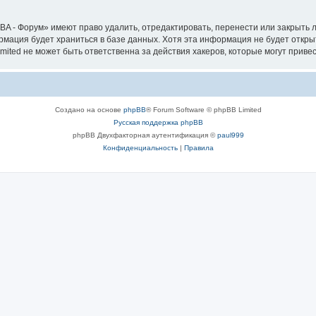
A - Форум» имеют право удалить, отредактировать, перенести или закрыть л
ормация будет храниться в базе данных. Хотя эта информация не будет откр
ted не может быть ответственна за действия хакеров, которые могут привес
Создано на основе
phpBB
® Forum Software © phpBB Limited
Русская поддержка phpBB
phpBB Двухфакторная аутентификация ©
paul999
Конфиденциальность
|
Правила