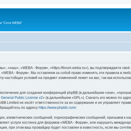
ии "Сети WEBA"
, «наш», «WEBA - Форум», «https://forum.weba.ru»), вы подтверждаете своё
 «WEBA - Форум». Мы оставляем за собой право изменять эти правила в любо
мотр настойщих условий на предмет изменений лежит на вас, так как использ
еспечения для создания конференций phpBB (в дальнейшем «они», «програ
General Public License v2
» (в дальнейшем «GPL»). Скачать его можно по адр
BB Limited не несёт ответственности за их содержание и не управляет прав
обращайтесь по адресу
https://www.phpbb.com/
.
их, клеветнических сообщений, порнографических сообщений, призывов к на
авляет услуги хостинга для форумов «WEBA - Форум», или нарушить междуна
ии, при этом ваш провайдер будет поставлен в известность, если мы сочтём