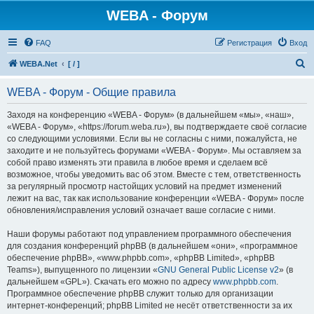
WEBA - Форум
FAQ
Регистрация
Вход
П
WEBA.Net
[ / ]
о
WEBA - Форум - Общие правила
и
с
Заходя на конференцию «WEBA - Форум» (в дальнейшем «мы», «наш»,
«WEBA - Форум», «https://forum.weba.ru»), вы подтверждаете своё согласие
к
со следующими условиями. Если вы не согласны с ними, пожалуйста, не
заходите и не пользуйтесь форумами «WEBA - Форум». Мы оставляем за
собой право изменять эти правила в любое время и сделаем всё
возможное, чтобы уведомить вас об этом. Вместе с тем, ответственность
за регулярный просмотр настойщих условий на предмет изменений
лежит на вас, так как использование конференции «WEBA - Форум» после
обновления/исправления условий означает ваше согласие с ними.
Наши форумы работают под управлением программного обеспечения
для создания конференций phpBB (в дальнейшем «они», «программное
обеспечение phpBB», «www.phpbb.com», «phpBB Limited», «phpBB
Teams»), выпущенного по лицензии «
GNU General Public License v2
» (в
дальнейшем «GPL»). Скачать его можно по адресу
www.phpbb.com
.
Программное обеспечение phpBB служит только для организации
интернет-конференций; phpBB Limited не несёт ответственности за их