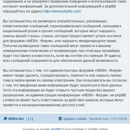
содержание и не управляет правилами поведения и использования таких
интернет-конференций. За дополнительной информацией о phpBB
обращайтесь по адресу
https://www.phpbb.com/
.
Вы соглашаетесь не размещать оскорбительных, угрожающих,
клеветнических сообщений, порнографических сообщений, призывов к
национальной розни и прочих сообщений, которые могут нарушить
законы вашей страны, страны, которая предоставляет услуги хостинга
для форумов «WEBA - Форум», или нарушить международное право.
Попытки размещения таких сообщений могут привести к вашему
немедленному отключению от конференции, при этом ваш провайдер
будет поставлен в известность, если мы сочтём это нужным. IP-адреса
всех сообщений сохраняются для обеспечения данной возможности.
Вы соглашаетесь с тем, что администраторы форумов «WEBA - Форум»
имеют право удалить, отредактировать, перенести или закрыть любую
тему в любое время по своему усмотрению. Как пользователь вы согласны
с тем, что введённая вами информация будет храниться в базе данных.
Хотя эта информация не будет открыта третьим лицам без вашего
разрешения, ни администрация конференции «WEBA - Форум», ни phpBB
Limited не может быть ответственна за действия хакеров, которые могут
привести к несанкционированному доступу к ней.
WEBA.Net
[ / ]
Удалить cookies
Часовой пояс:
UTC+03:00
Создано на основе
phpBB
® Forum Software © phpBB Limited