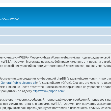
ии "Сети WEBA"
, «наш», «WEBA - Форум», «https://forum.weba.ru»), вы подтверждаете своё
 «WEBA - Форум». Мы оставляем за собой право изменять эти правила в любо
мотр настойщих условий на предмет изменений лежит на вас, так как использ
еспечения для создания конференций phpBB (в дальнейшем «они», «програ
General Public License v2
» (в дальнейшем «GPL»). Скачать его можно по адр
BB Limited не несёт ответственности за их содержание и не управляет прав
обращайтесь по адресу
https://www.phpbb.com/
.
их, клеветнических сообщений, порнографических сообщений, призывов к на
авляет услуги хостинга для форумов «WEBA - Форум», или нарушить междуна
ии, при этом ваш провайдер будет поставлен в известность, если мы сочтём