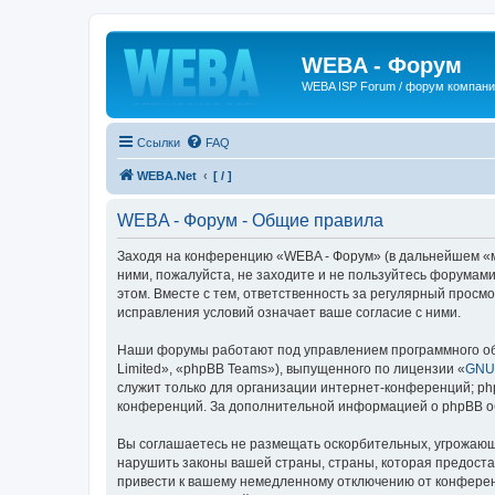
WEBA - Форум
WEBA ISP Forum / форум компан
Ссылки
FAQ
WEBA.Net
[ / ]
WEBA - Форум - Общие правила
Заходя на конференцию «WEBA - Форум» (в дальнейшем «мы»
ними, пожалуйста, не заходите и не пользуйтесь форумами
этом. Вместе с тем, ответственность за регулярный прос
исправления условий означает ваше согласие с ними.
Наши форумы работают под управлением программного об
Limited», «phpBB Teams»), выпущенного по лицензии «
GNU 
служит только для организации интернет-конференций; php
конференций. За дополнительной информацией о phpBB 
Вы соглашаетесь не размещать оскорбительных, угрожающ
нарушить законы вашей страны, страны, которая предост
привести к вашему немедленному отключению от конференц