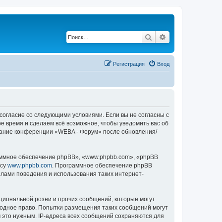
Поиск
Расширенный по
Регистрация
Вход
 согласие со следующими условиями. Если вы не согласны с
е время и сделаем всё возможное, чтобы уведомить вас об
ование конференции «WEBA - Форум» после обновления/
ммное обеспечение phpBB», «www.phpbb.com», «phpBB
есу
www.phpbb.com
. Программное обеспечение phpBB
илами поведения и использования таких интернет-
циональной розни и прочих сообщений, которые могут
родное право. Попытки размещения таких сообщений могут
 это нужным. IP-адреса всех сообщений сохраняются для