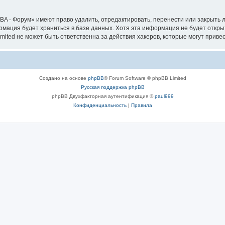
A - Форум» имеют право удалить, отредактировать, перенести или закрыть л
ормация будет храниться в базе данных. Хотя эта информация не будет откр
ted не может быть ответственна за действия хакеров, которые могут привес
Создано на основе
phpBB
® Forum Software © phpBB Limited
Русская поддержка phpBB
phpBB Двухфакторная аутентификация ©
paul999
Конфиденциальность
|
Правила