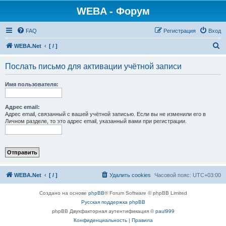
WEBA - Форум
FAQ
Регистрация
Вход
П
WEBA.Net
[ / ]
о
Послать письмо для активации учётной записи
и
с
Имя пользователя:
к
Адрес email:
Адрес email, связанный с вашей учётной записью. Если вы не изменили его в
Личном разделе, то это адрес email, указанный вами при регистрации.
WEBA.Net
[ / ]
Удалить cookies
Часовой пояс:
UTC+03:00
Создано на основе
phpBB
® Forum Software © phpBB Limited
Русская поддержка phpBB
phpBB Двухфакторная аутентификация ©
paul999
Конфиденциальность
|
Правила