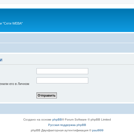
ии "Сети WEBA"
и
енили его в Личном
Создано на основе
phpBB
® Forum Software © phpBB Limited
Русская поддержка phpBB
phpBB Двухфакторная аутентификация ©
paul999