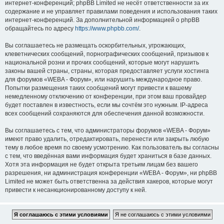
интернет-конференций; phpBB Limited не несёт ответственности за их
содержание и не управляет правилами поведения и использования таких
интернет-конференций. За дополнительной информацией о phpBB
обращайтесь по адресу
https://www.phpbb.com/
.
Вы соглашаетесь не размещать оскорбительных, угрожающих,
клеветнических сообщений, порнографических сообщений, призывов к
национальной розни и прочих сообщений, которые могут нарушить
законы вашей страны, страны, которая предоставляет услуги хостинга
для форумов «WEBA - Форум», или нарушить международное право.
Попытки размещения таких сообщений могут привести к вашему
немедленному отключению от конференции, при этом ваш провайдер
будет поставлен в известность, если мы сочтём это нужным. IP-адреса
всех сообщений сохраняются для обеспечения данной возможности.
Вы соглашаетесь с тем, что администраторы форумов «WEBA - Форум»
имеют право удалить, отредактировать, перенести или закрыть любую
тему в любое время по своему усмотрению. Как пользователь вы согласны
с тем, что введённая вами информация будет храниться в базе данных.
Хотя эта информация не будет открыта третьим лицам без вашего
разрешения, ни администрация конференции «WEBA - Форум», ни phpBB
Limited не может быть ответственна за действия хакеров, которые могут
привести к несанкционированному доступу к ней.