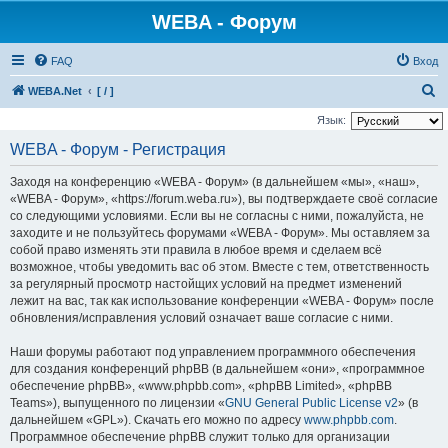
WEBA - Форум
FAQ
Вход
П
WEBA.Net
[ / ]
о
Язык:
и
WEBA - Форум - Регистрация
с
Заходя на конференцию «WEBA - Форум» (в дальнейшем «мы», «наш»,
к
«WEBA - Форум», «https://forum.weba.ru»), вы подтверждаете своё согласие
со следующими условиями. Если вы не согласны с ними, пожалуйста, не
заходите и не пользуйтесь форумами «WEBA - Форум». Мы оставляем за
собой право изменять эти правила в любое время и сделаем всё
возможное, чтобы уведомить вас об этом. Вместе с тем, ответственность
за регулярный просмотр настойщих условий на предмет изменений
лежит на вас, так как использование конференции «WEBA - Форум» после
обновления/исправления условий означает ваше согласие с ними.
Наши форумы работают под управлением программного обеспечения
для создания конференций phpBB (в дальнейшем «они», «программное
обеспечение phpBB», «www.phpbb.com», «phpBB Limited», «phpBB
Teams»), выпущенного по лицензии «
GNU General Public License v2
» (в
дальнейшем «GPL»). Скачать его можно по адресу
www.phpbb.com
.
Программное обеспечение phpBB служит только для организации