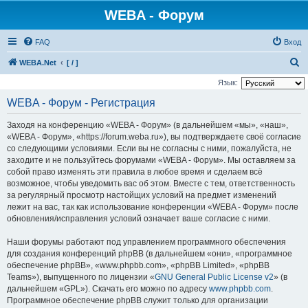
WEBA - Форум
FAQ
Вход
П
WEBA.Net
[ / ]
о
Язык:
и
WEBA - Форум - Регистрация
с
Заходя на конференцию «WEBA - Форум» (в дальнейшем «мы», «наш»,
к
«WEBA - Форум», «https://forum.weba.ru»), вы подтверждаете своё согласие
со следующими условиями. Если вы не согласны с ними, пожалуйста, не
заходите и не пользуйтесь форумами «WEBA - Форум». Мы оставляем за
собой право изменять эти правила в любое время и сделаем всё
возможное, чтобы уведомить вас об этом. Вместе с тем, ответственность
за регулярный просмотр настойщих условий на предмет изменений
лежит на вас, так как использование конференции «WEBA - Форум» после
обновления/исправления условий означает ваше согласие с ними.
Наши форумы работают под управлением программного обеспечения
для создания конференций phpBB (в дальнейшем «они», «программное
обеспечение phpBB», «www.phpbb.com», «phpBB Limited», «phpBB
Teams»), выпущенного по лицензии «
GNU General Public License v2
» (в
дальнейшем «GPL»). Скачать его можно по адресу
www.phpbb.com
.
Программное обеспечение phpBB служит только для организации