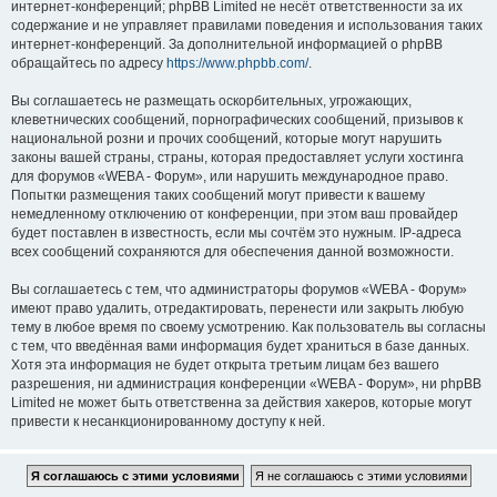
интернет-конференций; phpBB Limited не несёт ответственности за их
содержание и не управляет правилами поведения и использования таких
интернет-конференций. За дополнительной информацией о phpBB
обращайтесь по адресу
https://www.phpbb.com/
.
Вы соглашаетесь не размещать оскорбительных, угрожающих,
клеветнических сообщений, порнографических сообщений, призывов к
национальной розни и прочих сообщений, которые могут нарушить
законы вашей страны, страны, которая предоставляет услуги хостинга
для форумов «WEBA - Форум», или нарушить международное право.
Попытки размещения таких сообщений могут привести к вашему
немедленному отключению от конференции, при этом ваш провайдер
будет поставлен в известность, если мы сочтём это нужным. IP-адреса
всех сообщений сохраняются для обеспечения данной возможности.
Вы соглашаетесь с тем, что администраторы форумов «WEBA - Форум»
имеют право удалить, отредактировать, перенести или закрыть любую
тему в любое время по своему усмотрению. Как пользователь вы согласны
с тем, что введённая вами информация будет храниться в базе данных.
Хотя эта информация не будет открыта третьим лицам без вашего
разрешения, ни администрация конференции «WEBA - Форум», ни phpBB
Limited не может быть ответственна за действия хакеров, которые могут
привести к несанкционированному доступу к ней.