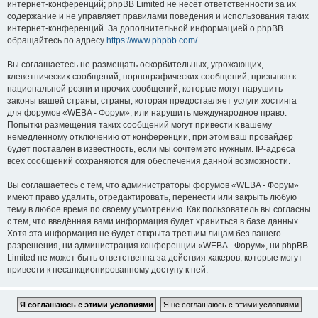
интернет-конференций; phpBB Limited не несёт ответственности за их
содержание и не управляет правилами поведения и использования таких
интернет-конференций. За дополнительной информацией о phpBB
обращайтесь по адресу
https://www.phpbb.com/
.
Вы соглашаетесь не размещать оскорбительных, угрожающих,
клеветнических сообщений, порнографических сообщений, призывов к
национальной розни и прочих сообщений, которые могут нарушить
законы вашей страны, страны, которая предоставляет услуги хостинга
для форумов «WEBA - Форум», или нарушить международное право.
Попытки размещения таких сообщений могут привести к вашему
немедленному отключению от конференции, при этом ваш провайдер
будет поставлен в известность, если мы сочтём это нужным. IP-адреса
всех сообщений сохраняются для обеспечения данной возможности.
Вы соглашаетесь с тем, что администраторы форумов «WEBA - Форум»
имеют право удалить, отредактировать, перенести или закрыть любую
тему в любое время по своему усмотрению. Как пользователь вы согласны
с тем, что введённая вами информация будет храниться в базе данных.
Хотя эта информация не будет открыта третьим лицам без вашего
разрешения, ни администрация конференции «WEBA - Форум», ни phpBB
Limited не может быть ответственна за действия хакеров, которые могут
привести к несанкционированному доступу к ней.