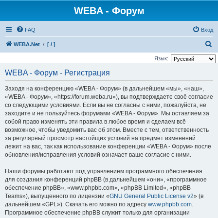
WEBA - Форум
FAQ
Вход
П
WEBA.Net
[ / ]
о
Язык:
и
WEBA - Форум - Регистрация
с
Заходя на конференцию «WEBA - Форум» (в дальнейшем «мы», «наш»,
к
«WEBA - Форум», «https://forum.weba.ru»), вы подтверждаете своё согласие
со следующими условиями. Если вы не согласны с ними, пожалуйста, не
заходите и не пользуйтесь форумами «WEBA - Форум». Мы оставляем за
собой право изменять эти правила в любое время и сделаем всё
возможное, чтобы уведомить вас об этом. Вместе с тем, ответственность
за регулярный просмотр настойщих условий на предмет изменений
лежит на вас, так как использование конференции «WEBA - Форум» после
обновления/исправления условий означает ваше согласие с ними.
Наши форумы работают под управлением программного обеспечения
для создания конференций phpBB (в дальнейшем «они», «программное
обеспечение phpBB», «www.phpbb.com», «phpBB Limited», «phpBB
Teams»), выпущенного по лицензии «
GNU General Public License v2
» (в
дальнейшем «GPL»). Скачать его можно по адресу
www.phpbb.com
.
Программное обеспечение phpBB служит только для организации