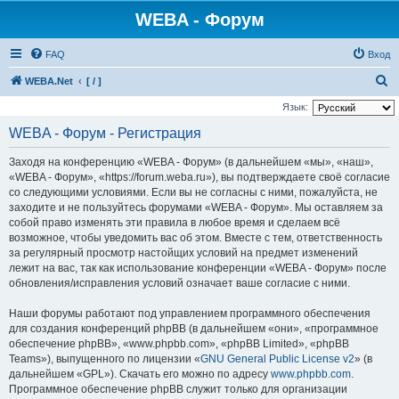
WEBA - Форум
FAQ
Вход
П
WEBA.Net
[ / ]
о
Язык:
и
WEBA - Форум - Регистрация
с
Заходя на конференцию «WEBA - Форум» (в дальнейшем «мы», «наш»,
к
«WEBA - Форум», «https://forum.weba.ru»), вы подтверждаете своё согласие
со следующими условиями. Если вы не согласны с ними, пожалуйста, не
заходите и не пользуйтесь форумами «WEBA - Форум». Мы оставляем за
собой право изменять эти правила в любое время и сделаем всё
возможное, чтобы уведомить вас об этом. Вместе с тем, ответственность
за регулярный просмотр настойщих условий на предмет изменений
лежит на вас, так как использование конференции «WEBA - Форум» после
обновления/исправления условий означает ваше согласие с ними.
Наши форумы работают под управлением программного обеспечения
для создания конференций phpBB (в дальнейшем «они», «программное
обеспечение phpBB», «www.phpbb.com», «phpBB Limited», «phpBB
Teams»), выпущенного по лицензии «
GNU General Public License v2
» (в
дальнейшем «GPL»). Скачать его можно по адресу
www.phpbb.com
.
Программное обеспечение phpBB служит только для организации