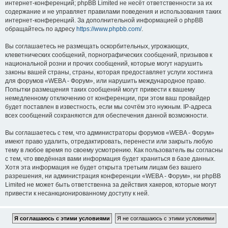
интернет-конференций; phpBB Limited не несёт ответственности за их
содержание и не управляет правилами поведения и использования таких
интернет-конференций. За дополнительной информацией о phpBB
обращайтесь по адресу
https://www.phpbb.com/
.
Вы соглашаетесь не размещать оскорбительных, угрожающих,
клеветнических сообщений, порнографических сообщений, призывов к
национальной розни и прочих сообщений, которые могут нарушить
законы вашей страны, страны, которая предоставляет услуги хостинга
для форумов «WEBA - Форум», или нарушить международное право.
Попытки размещения таких сообщений могут привести к вашему
немедленному отключению от конференции, при этом ваш провайдер
будет поставлен в известность, если мы сочтём это нужным. IP-адреса
всех сообщений сохраняются для обеспечения данной возможности.
Вы соглашаетесь с тем, что администраторы форумов «WEBA - Форум»
имеют право удалить, отредактировать, перенести или закрыть любую
тему в любое время по своему усмотрению. Как пользователь вы согласны
с тем, что введённая вами информация будет храниться в базе данных.
Хотя эта информация не будет открыта третьим лицам без вашего
разрешения, ни администрация конференции «WEBA - Форум», ни phpBB
Limited не может быть ответственна за действия хакеров, которые могут
привести к несанкционированному доступу к ней.