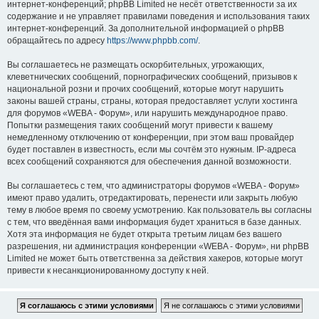
интернет-конференций; phpBB Limited не несёт ответственности за их
содержание и не управляет правилами поведения и использования таких
интернет-конференций. За дополнительной информацией о phpBB
обращайтесь по адресу
https://www.phpbb.com/
.
Вы соглашаетесь не размещать оскорбительных, угрожающих,
клеветнических сообщений, порнографических сообщений, призывов к
национальной розни и прочих сообщений, которые могут нарушить
законы вашей страны, страны, которая предоставляет услуги хостинга
для форумов «WEBA - Форум», или нарушить международное право.
Попытки размещения таких сообщений могут привести к вашему
немедленному отключению от конференции, при этом ваш провайдер
будет поставлен в известность, если мы сочтём это нужным. IP-адреса
всех сообщений сохраняются для обеспечения данной возможности.
Вы соглашаетесь с тем, что администраторы форумов «WEBA - Форум»
имеют право удалить, отредактировать, перенести или закрыть любую
тему в любое время по своему усмотрению. Как пользователь вы согласны
с тем, что введённая вами информация будет храниться в базе данных.
Хотя эта информация не будет открыта третьим лицам без вашего
разрешения, ни администрация конференции «WEBA - Форум», ни phpBB
Limited не может быть ответственна за действия хакеров, которые могут
привести к несанкционированному доступу к ней.