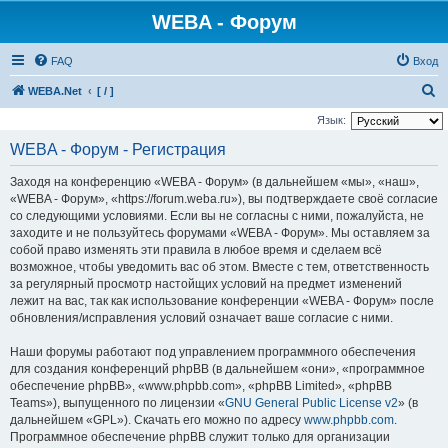
WEBA - Форум
FAQ
Вход
П
WEBA.Net
[ / ]
о
Язык:
и
WEBA - Форум - Регистрация
с
Заходя на конференцию «WEBA - Форум» (в дальнейшем «мы», «наш»,
к
«WEBA - Форум», «https://forum.weba.ru»), вы подтверждаете своё согласие
со следующими условиями. Если вы не согласны с ними, пожалуйста, не
заходите и не пользуйтесь форумами «WEBA - Форум». Мы оставляем за
собой право изменять эти правила в любое время и сделаем всё
возможное, чтобы уведомить вас об этом. Вместе с тем, ответственность
за регулярный просмотр настойщих условий на предмет изменений
лежит на вас, так как использование конференции «WEBA - Форум» после
обновления/исправления условий означает ваше согласие с ними.
Наши форумы работают под управлением программного обеспечения
для создания конференций phpBB (в дальнейшем «они», «программное
обеспечение phpBB», «www.phpbb.com», «phpBB Limited», «phpBB
Teams»), выпущенного по лицензии «
GNU General Public License v2
» (в
дальнейшем «GPL»). Скачать его можно по адресу
www.phpbb.com
.
Программное обеспечение phpBB служит только для организации