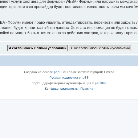
авляет услуги хостинга для форумов «WEBA - Форум», или нарушить междуна
ии, при этом ваш провайдер будет поставлен в известность, если мы сочтём
A - Форум» имеют право удалить, отредактировать, перенести или закрыть л
ормация будет храниться в базе данных. Хотя эта информация не будет откр
ted не может быть ответственна за действия хакеров, которые могут привес
Создано на основе
phpBB
® Forum Software © phpBB Limited
Русская поддержка phpBB
phpBB Двухфакторная аутентификация ©
paul999
Конфиденциальность
|
Правила