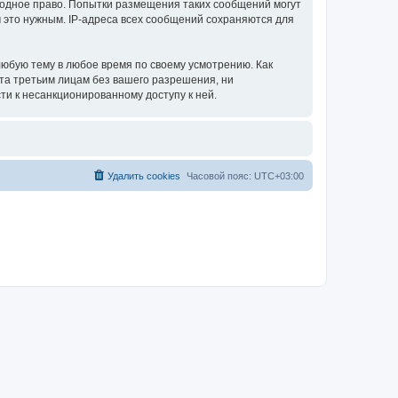
родное право. Попытки размещения таких сообщений могут
 это нужным. IP-адреса всех сообщений сохраняются для
юбую тему в любое время по своему усмотрению. Как
ыта третьим лицам без вашего разрешения, ни
ти к несанкционированному доступу к ней.
Удалить cookies
Часовой пояс:
UTC+03:00