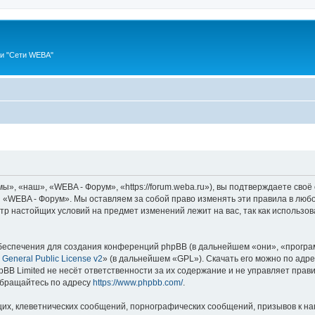
ии "Сети WEBA"
, «наш», «WEBA - Форум», «https://forum.weba.ru»), вы подтверждаете своё
 «WEBA - Форум». Мы оставляем за собой право изменять эти правила в любо
мотр настойщих условий на предмет изменений лежит на вас, так как использ
еспечения для создания конференций phpBB (в дальнейшем «они», «програ
General Public License v2
» (в дальнейшем «GPL»). Скачать его можно по адр
BB Limited не несёт ответственности за их содержание и не управляет прав
обращайтесь по адресу
https://www.phpbb.com/
.
их, клеветнических сообщений, порнографических сообщений, призывов к на