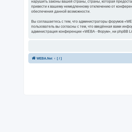
нарушить законы вашей страны, страны, которая предост
привести к вашему немедленному отключению от конференц
обеспечения данной возможности.
Вы соглашаетесь с тем, что администраторы форумов «WEB
пользователь вы согласны с тем, что введённая вами инф
администрация конференции «WEBA - Форум», ни phpBB Limi
WEBA.Net
[ / ]