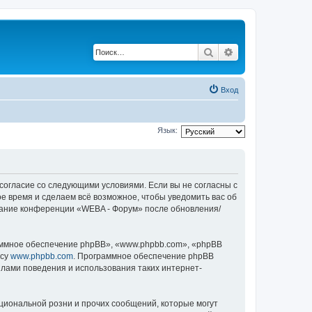
Поиск
Расширенный по
Вход
Язык:
 согласие со следующими условиями. Если вы не согласны с
е время и сделаем всё возможное, чтобы уведомить вас об
ование конференции «WEBA - Форум» после обновления/
ммное обеспечение phpBB», «www.phpbb.com», «phpBB
есу
www.phpbb.com
. Программное обеспечение phpBB
илами поведения и использования таких интернет-
циональной розни и прочих сообщений, которые могут