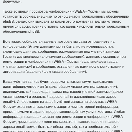
форумами.
Также во время просмотра конференции «WEBA - Форум» мы можем
установить cookies, внешние по отношению к программному обеспечению
phpBB, однако они выходят за рамки этого документа, целью которого
является рассмотрение страниц, созданных исключительно программным
обеспечением phpBB.
Во-вторых, собираются данные, которые вы сами отправляете на
конференцию. Этими данными могут быть, но не исчерпываются,
следующие данные: сообщения, размещённые под учётной записью
Гостя (в дальнейшем «анонимные сообщения»), данные, указанные при
регистрации в конференции «WEBA - Форум» (в дальнейшем «ваша
учётная запись») и сообщения, оставленные вами после регистрации и
авторизации (в дальнейшем «ваши сообщения»).
Ваша учётная запись будет содержать, как минимум: однозначно
идентифицируемое имя (в дальнейшем «ваше имя пользователя»),
индивидуальный пароль для входа под вашей учётной записью (далее
«ваш пароль») и реальный адрес email (в дальнейшем «ваш адрес
email»). Информация из вашей учётной записи на форумах «WEBA -
Форум» охраняется законами о защите компьютерной информации,
применяемыми в стране, предоставляющей нам услуги хостинга. Любая
информация, запрашиваемая при регистрации в конференции «WEBA -
Форум», кроме вашего имени пользователя, вашего пароля и вашего
адреса email, может быть как обязательной, так и необязательной к
предоставлению, на усмотрение администрации конференции «WEBA -