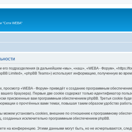
ии "Сети WEBA"
ьности
 его подразделения (в дальнейшем «мы», «наш», «WEBA - Форум», «https://fo
pBB Limited», «phpBB Teams») используют информацию, полученную во врем
, просмотр «WEBA - Форум» приведёт к созданию программным обеспечение
вашего браузера). Первые две cookie содержат только идентификатор польз
чески присвоенные вам программным обеспечением phpBB. Третья cookie буд
формации о прочтённых вами темах, повышая таким образом удобство работ
 можем установить cookies, внешние по отношению к программному обеспеч
иц, созданных исключительно программным обеспечением phpBB.
яете на конференцию. Этими данными могут быть, но не исчерпываются, сл