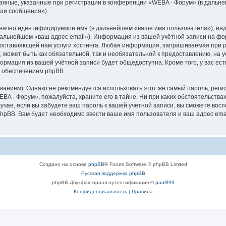
анные, указанные при регистрации в конференции «WEBA - Форум» (в дальн
аши сообщения»).
означно идентифицируемое имя (в дальнейшем «ваше имя пользователя»), ин
 дальнейшем «ваш адрес email»). Информация из вашей учётной записи на ф
ставляющей нам услуги хостинга. Любая информация, запрашиваемая при р
l, может быть как обязательной, так и необязательной к предоставлению, н
формация из вашей учётной записи будет общедоступна. Кроме того, у вас ест
 обеспечением phpBB.
ием). Однако не рекомендуется использовать этот же самый пароль, регист
BA - Форум», пожалуйста, храните его в тайне. Ни при каких обстоятельствах
лучае, если вы забудете ваш пароль к вашей учётной записи, вы сможете во
pBB. Вам будет необходимо ввести ваше имя пользователя и ваш адрес emai
Создано на основе
phpBB
® Forum Software © phpBB Limited
Русская поддержка phpBB
phpBB Двухфакторная аутентификация ©
paul999
Конфиденциальность
|
Правила