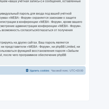
ейшем «ваша учётная запись») и сообщения, оставленные
дивидуальный пароль для входа под вашей учётной
орумах «WEBA - Форум» охраняется законами о защите
егистрации в конференции «WEBA - Форум», кроме вашего
а усмотрение администрации конференции «WEBA - Форум».
ь возможность согласиться/отказаться от получения
рируясь на других сайтах. Ваш пароль является
 ни представители «WEBA - Форум», ни phpBB Limited, ни
спользоваться функцией восстановления пароля «Забыли
l, после чего программное обеспечение phpBB
Удалить cookies
Часовой пояс:
UTC+03:00