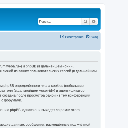
Поиск
Расширенный по
Регистрация
Вход
rum.weba.ru») и phpBB (в дальнейшем «они»,
я любой из ваших пользовательских сессий (в дальнейшем
м phpBB определённого числа cookies (небольшие
ователя (в дальнейшем «user-id») и идентификатор
ет создана после просмотра одной из тем конференции
ы с форумами.
ению phpBB, однако они выходят за рамки этого
едующие данные: сообщения, размещённые под учётной