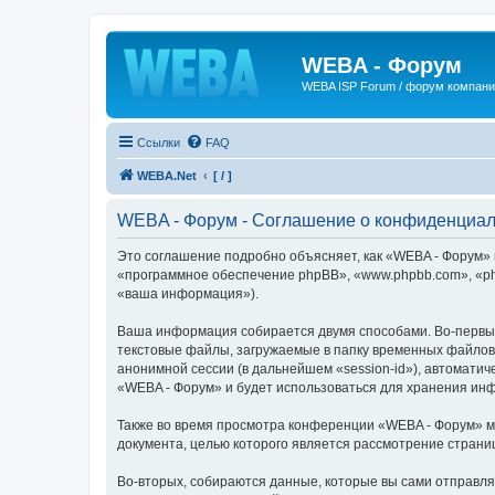
WEBA - Форум
WEBA ISP Forum / форум компан
Ссылки
FAQ
WEBA.Net
[ / ]
WEBA - Форум - Соглашение о конфиденциал
Это соглашение подробно объясняет, как «WEBA - Форум» и
«программное обеспечение phpBB», «www.phpbb.com», «ph
«ваша информация»).
Ваша информация собирается двумя способами. Во-первых
текстовые файлы, загружаемые в папку временных файлов 
анонимной сессии (в дальнейшем «session-id»), автомати
«WEBA - Форум» и будет использоваться для хранения ин
Также во время просмотра конференции «WEBA - Форум» мы
документа, целью которого является рассмотрение стран
Во-вторых, собираются данные, которые вы сами отправл