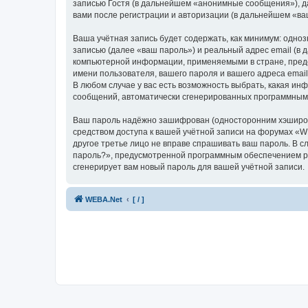
записью Гостя (в дальнейшем «анонимные сообщения»), д
вами после регистрации и авторизации (в дальнейшем «в
Ваша учётная запись будет содержать, как минимум: одн
записью (далее «ваш пароль») и реальный адрес email (в
компьютерной информации, применяемыми в стране, предо
имени пользователя, вашего пароля и вашего адреса emai
В любом случае у вас есть возможность выбрать, какая ин
сообщений, автоматически сгенерированных программным
Ваш пароль надёжно зашифрован (односторонним хэширован
средством доступа к вашей учётной записи на форумах «WE
другое третье лицо не вправе спрашивать ваш пароль. В с
пароль?», предусмотренной программным обеспечением ph
сгенерирует вам новый пароль для вашей учётной записи.
WEBA.Net
[ / ]