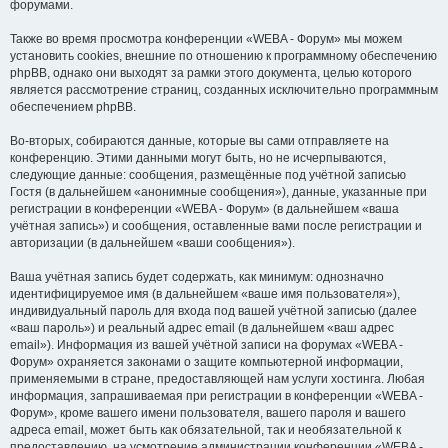
форумами.
Также во время просмотра конференции «WEBA - Форум» мы можем
установить cookies, внешние по отношению к программному обеспечению
phpBB, однако они выходят за рамки этого документа, целью которого
является рассмотрение страниц, созданных исключительно программным
обеспечением phpBB.
Во-вторых, собираются данные, которые вы сами отправляете на
конференцию. Этими данными могут быть, но не исчерпываются,
следующие данные: сообщения, размещённые под учётной записью
Гостя (в дальнейшем «анонимные сообщения»), данные, указанные при
регистрации в конференции «WEBA - Форум» (в дальнейшем «ваша
учётная запись») и сообщения, оставленные вами после регистрации и
авторизации (в дальнейшем «ваши сообщения»).
Ваша учётная запись будет содержать, как минимум: однозначно
идентифицируемое имя (в дальнейшем «ваше имя пользователя»),
индивидуальный пароль для входа под вашей учётной записью (далее
«ваш пароль») и реальный адрес email (в дальнейшем «ваш адрес
email»). Информация из вашей учётной записи на форумах «WEBA -
Форум» охраняется законами о защите компьютерной информации,
применяемыми в стране, предоставляющей нам услуги хостинга. Любая
информация, запрашиваемая при регистрации в конференции «WEBA -
Форум», кроме вашего имени пользователя, вашего пароля и вашего
адреса email, может быть как обязательной, так и необязательной к
предоставлению, на усмотрение администрации конференции «WEBA -