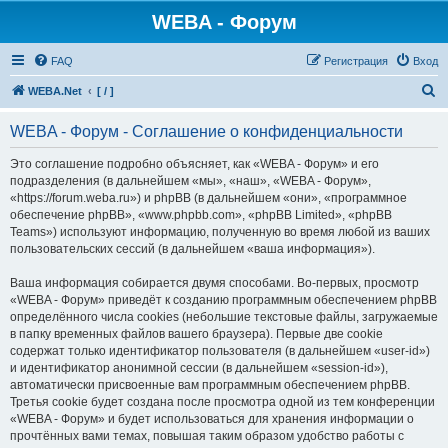
WEBA - Форум
FAQ
Регистрация
Вход
П
WEBA.Net
[ / ]
о
WEBA - Форум - Соглашение о конфиденциальности
и
с
Это соглашение подробно объясняет, как «WEBA - Форум» и его
подразделения (в дальнейшем «мы», «наш», «WEBA - Форум»,
к
«https://forum.weba.ru») и phpBB (в дальнейшем «они», «программное
обеспечение phpBB», «www.phpbb.com», «phpBB Limited», «phpBB
Teams») используют информацию, полученную во время любой из ваших
пользовательских сессий (в дальнейшем «ваша информация»).
Ваша информация собирается двумя способами. Во-первых, просмотр
«WEBA - Форум» приведёт к созданию программным обеспечением phpBB
определённого числа cookies (небольшие текстовые файлы, загружаемые
в папку временных файлов вашего браузера). Первые две cookie
содержат только идентификатор пользователя (в дальнейшем «user-id»)
и идентификатор анонимной сессии (в дальнейшем «session-id»),
автоматически присвоенные вам программным обеспечением phpBB.
Третья cookie будет создана после просмотра одной из тем конференции
«WEBA - Форум» и будет использоваться для хранения информации о
прочтённых вами темах, повышая таким образом удобство работы с