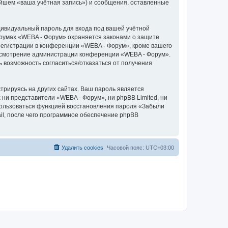
ейшем «ваша учётная запись») и сообщения, оставленные
дивидуальный пароль для входа под вашей учётной
орумах «WEBA - Форум» охраняется законами о защите
егистрации в конференции «WEBA - Форум», кроме вашего
а усмотрение администрации конференции «WEBA - Форум».
ь возможность согласиться/отказаться от получения
рируясь на других сайтах. Ваш пароль является
 ни представители «WEBA - Форум», ни phpBB Limited, ни
спользоваться функцией восстановления пароля «Забыли
l, после чего программное обеспечение phpBB
Удалить cookies
Часовой пояс:
UTC+03:00