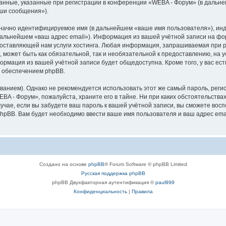
анные, указанные при регистрации в конференции «WEBA - Форум» (в дальн
аши сообщения»).
означно идентифицируемое имя (в дальнейшем «ваше имя пользователя»), ин
 дальнейшем «ваш адрес email»). Информация из вашей учётной записи на ф
ставляющей нам услуги хостинга. Любая информация, запрашиваемая при р
l, может быть как обязательной, так и необязательной к предоставлению, н
формация из вашей учётной записи будет общедоступна. Кроме того, у вас ест
 обеспечением phpBB.
ием). Однако не рекомендуется использовать этот же самый пароль, регист
BA - Форум», пожалуйста, храните его в тайне. Ни при каких обстоятельствах
лучае, если вы забудете ваш пароль к вашей учётной записи, вы сможете во
pBB. Вам будет необходимо ввести ваше имя пользователя и ваш адрес emai
Создано на основе
phpBB
® Forum Software © phpBB Limited
Русская поддержка phpBB
phpBB Двухфакторная аутентификация ©
paul999
Конфиденциальность
|
Правила