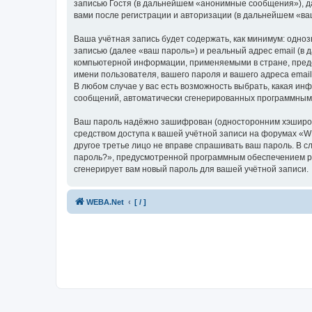
записью Гостя (в дальнейшем «анонимные сообщения»), д
вами после регистрации и авторизации (в дальнейшем «в
Ваша учётная запись будет содержать, как минимум: одн
записью (далее «ваш пароль») и реальный адрес email (в
компьютерной информации, применяемыми в стране, предо
имени пользователя, вашего пароля и вашего адреса emai
В любом случае у вас есть возможность выбрать, какая ин
сообщений, автоматически сгенерированных программным
Ваш пароль надёжно зашифрован (односторонним хэширован
средством доступа к вашей учётной записи на форумах «WE
другое третье лицо не вправе спрашивать ваш пароль. В с
пароль?», предусмотренной программным обеспечением ph
сгенерирует вам новый пароль для вашей учётной записи.
WEBA.Net
[ / ]