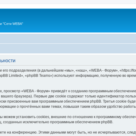
ии "Сети WEBA"
ьности
 его подразделения (в дальнейшем «мы», «наш», «WEBA - Форум», «https://fo
pBB Limited», «phpBB Teams») используют информацию, полученную во врем
, просмотр «WEBA - Форум» приведёт к созданию программным обеспечение
вашего браузера). Первые две cookie содержат только идентификатор польз
чески присвоенные вам программным обеспечением phpBB. Третья cookie буд
формации о прочтённых вами темах, повышая таким образом удобство работ
 можем установить cookies, внешние по отношению к программному обеспеч
иц, созданных исключительно программным обеспечением phpBB.
яете на конференцию. Этими данными могут быть, но не исчерпываются, сл