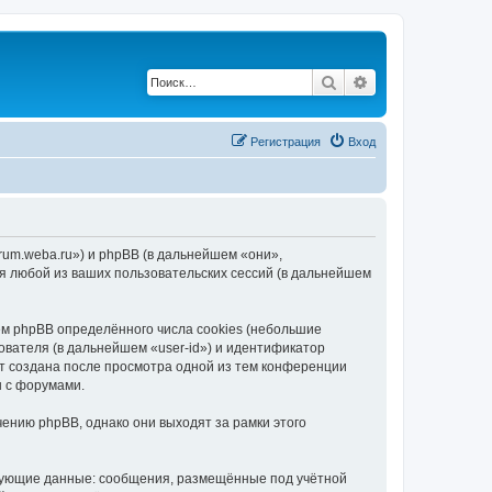
Поиск
Расширенный по
Регистрация
Вход
rum.weba.ru») и phpBB (в дальнейшем «они»,
я любой из ваших пользовательских сессий (в дальнейшем
м phpBB определённого числа cookies (небольшие
ователя (в дальнейшем «user-id») и идентификатор
ет создана после просмотра одной из тем конференции
ы с форумами.
ению phpBB, однако они выходят за рамки этого
едующие данные: сообщения, размещённые под учётной