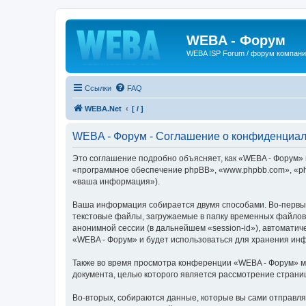
WEBA - Форум
WEBA ISP Forum / форум компан
Ссылки
FAQ
WEBA.Net
[ / ]
WEBA - Форум - Соглашение о конфиденциал
Это соглашение подробно объясняет, как «WEBA - Форум» и
«программное обеспечение phpBB», «www.phpbb.com», «ph
«ваша информация»).
Ваша информация собирается двумя способами. Во-первых
текстовые файлы, загружаемые в папку временных файлов 
анонимной сессии (в дальнейшем «session-id»), автомати
«WEBA - Форум» и будет использоваться для хранения ин
Также во время просмотра конференции «WEBA - Форум» мы
документа, целью которого является рассмотрение стран
Во-вторых, собираются данные, которые вы сами отправл