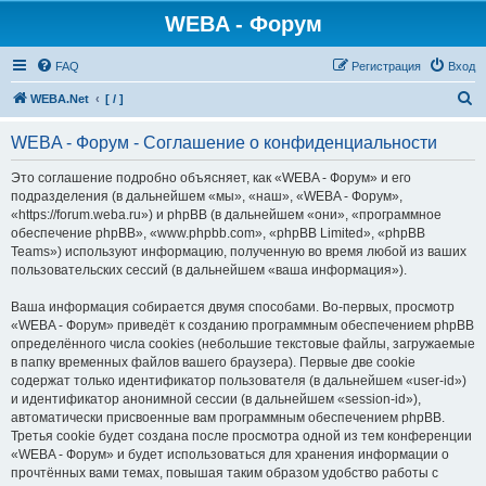
WEBA - Форум
FAQ
Регистрация
Вход
П
WEBA.Net
[ / ]
о
WEBA - Форум - Соглашение о конфиденциальности
и
с
Это соглашение подробно объясняет, как «WEBA - Форум» и его
подразделения (в дальнейшем «мы», «наш», «WEBA - Форум»,
к
«https://forum.weba.ru») и phpBB (в дальнейшем «они», «программное
обеспечение phpBB», «www.phpbb.com», «phpBB Limited», «phpBB
Teams») используют информацию, полученную во время любой из ваших
пользовательских сессий (в дальнейшем «ваша информация»).
Ваша информация собирается двумя способами. Во-первых, просмотр
«WEBA - Форум» приведёт к созданию программным обеспечением phpBB
определённого числа cookies (небольшие текстовые файлы, загружаемые
в папку временных файлов вашего браузера). Первые две cookie
содержат только идентификатор пользователя (в дальнейшем «user-id»)
и идентификатор анонимной сессии (в дальнейшем «session-id»),
автоматически присвоенные вам программным обеспечением phpBB.
Третья cookie будет создана после просмотра одной из тем конференции
«WEBA - Форум» и будет использоваться для хранения информации о
прочтённых вами темах, повышая таким образом удобство работы с