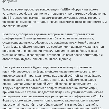
форумами.
Также во время просмотра конференции «WEBA - Форум» мы можем
установить cookies, внешние по отношению к программному обеспечению
phpBB, однако они выходят за рамки этого документа, целью которого
является рассмотрение страниц, созданных исключительно программным
обеспечением phpBB.
Во-вторых, собираются данные, которые вы сами отправляете на
конференцию. Этими данными могут быть, но не исчерпываются,
следующие данные: сообщения, размещённые под учётной записью
Гостя (в дальнейшем «анонимные сообщения»), данные, указанные при
регистрации в конференции «WEBA - Форум» (в дальнейшем «ваша
учётная запись») и сообщения, оставленные вами после регистрации и
авторизации (в дальнейшем «ваши сообщения»).
Ваша учётная запись будет содержать, как минимум: однозначно
идентифицируемое имя (в дальнейшем «ваше имя пользователя»),
индивидуальный пароль для входа под вашей учётной записью (далее
«ваш пароль») и реальный адрес email (в дальнейшем «ваш адрес
email»). Информация из вашей учётной записи на форумах «WEBA -
Форум» охраняется законами о защите компьютерной информации,
применяемыми в стране, предоставляющей нам услуги хостинга. Любая
информация, запрашиваемая при регистрации в конференции «WEBA -
Форум», кроме вашего имени пользователя, вашего пароля и вашего
адреса email, может быть как обязательной, так и необязательной к
предоставлению, на усмотрение администрации конференции «WEBA -