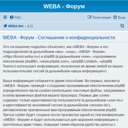
WEBA - Форум
FAQ
Регистрация
Вход
П
WEBA.Net
[ / ]
о
WEBA - Форум - Соглашение о конфиденциальности
и
с
Это соглашение подробно объясняет, как «WEBA - Форум» и его
подразделения (в дальнейшем «мы», «наш», «WEBA - Форум»,
к
«https://forum.weba.ru») и phpBB (в дальнейшем «они», «программное
обеспечение phpBB», «www.phpbb.com», «phpBB Limited», «phpBB
Teams») используют информацию, полученную во время любой из ваших
пользовательских сессий (в дальнейшем «ваша информация»).
Ваша информация собирается двумя способами. Во-первых, просмотр
«WEBA - Форум» приведёт к созданию программным обеспечением phpBB
определённого числа cookies (небольшие текстовые файлы, загружаемые
в папку временных файлов вашего браузера). Первые две cookie
содержат только идентификатор пользователя (в дальнейшем «user-id»)
и идентификатор анонимной сессии (в дальнейшем «session-id»),
автоматически присвоенные вам программным обеспечением phpBB.
Третья cookie будет создана после просмотра одной из тем конференции
«WEBA - Форум» и будет использоваться для хранения информации о
прочтённых вами темах, повышая таким образом удобство работы с