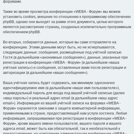
форумами.
Также во время просмотра конференции «WEBA - Форум» мы можем
установить cookies, внешние по отношению к программному обеспечению
phpBB, однако они выходят за рамки этого документа, целью которого
является рассмотрение страниц, созданных исключительно программным
обеспечением phpBB.
Во-вторых, собираются данные, которые вы сами отправляете на
конференцию. Этими данными могут быть, но не исчерпываются,
следующие данные: сообщения, размещённые под учётной записью
Гостя (в дальнейшем «анонимные сообщения»), данные, указанные при
регистрации в конференции «WEBA - Форум» (в дальнейшем «ваша
учётная запись») и сообщения, оставленные вами после регистрации и
авторизации (в дальнейшем «ваши сообщения»).
Ваша учётная запись будет содержать, как минимум: однозначно
идентифицируемое имя (в дальнейшем «ваше имя пользователя»),
индивидуальный пароль для входа под вашей учётной записью (далее
«ваш пароль») и реальный адрес email (в дальнейшем «ваш адрес
email»). Информация из вашей учётной записи на форумах «WEBA -
Форум» охраняется законами о защите компьютерной информации,
применяемыми в стране, предоставляющей нам услуги хостинга. Любая
информация, запрашиваемая при регистрации в конференции «WEBA -
Форум», кроме вашего имени пользователя, вашего пароля и вашего
адреса email, может быть как обязательной, так и необязательной к
предоставлению, на усмотрение администрации конференции «WEBA -