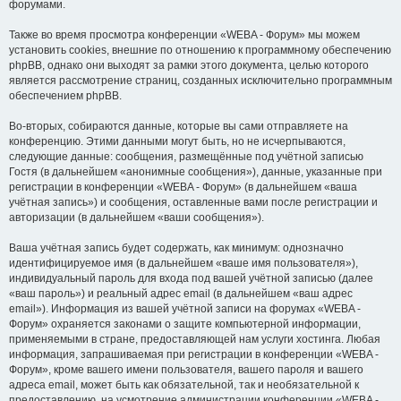
форумами.
Также во время просмотра конференции «WEBA - Форум» мы можем
установить cookies, внешние по отношению к программному обеспечению
phpBB, однако они выходят за рамки этого документа, целью которого
является рассмотрение страниц, созданных исключительно программным
обеспечением phpBB.
Во-вторых, собираются данные, которые вы сами отправляете на
конференцию. Этими данными могут быть, но не исчерпываются,
следующие данные: сообщения, размещённые под учётной записью
Гостя (в дальнейшем «анонимные сообщения»), данные, указанные при
регистрации в конференции «WEBA - Форум» (в дальнейшем «ваша
учётная запись») и сообщения, оставленные вами после регистрации и
авторизации (в дальнейшем «ваши сообщения»).
Ваша учётная запись будет содержать, как минимум: однозначно
идентифицируемое имя (в дальнейшем «ваше имя пользователя»),
индивидуальный пароль для входа под вашей учётной записью (далее
«ваш пароль») и реальный адрес email (в дальнейшем «ваш адрес
email»). Информация из вашей учётной записи на форумах «WEBA -
Форум» охраняется законами о защите компьютерной информации,
применяемыми в стране, предоставляющей нам услуги хостинга. Любая
информация, запрашиваемая при регистрации в конференции «WEBA -
Форум», кроме вашего имени пользователя, вашего пароля и вашего
адреса email, может быть как обязательной, так и необязательной к
предоставлению, на усмотрение администрации конференции «WEBA -