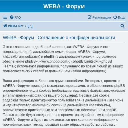
WEBA - Форум
FAQ
Регистрация
Вход
П
WEBA.Net
[ / ]
о
WEBA - Форум - Соглашение о конфиденциальности
и
с
Это соглашение подробно объясняет, как «WEBA - Форум» и его
подразделения (в дальнейшем «мы», «наш», «WEBA - Форум»,
к
«https://forum.weba.ru») и phpBB (в дальнейшем «они», «программное
обеспечение phpBB», «www.phpbb.com», «phpBB Limited», «phpBB
Teams») используют информацию, полученную во время любой из ваших
пользовательских сессий (в дальнейшем «ваша информация»).
Ваша информация собирается двумя способами. Во-первых, просмотр
«WEBA - Форум» приведёт к созданию программным обеспечением phpBB
определённого числа cookies (небольшие текстовые файлы, загружаемые
в папку временных файлов вашего браузера). Первые две cookie
содержат только идентификатор пользователя (в дальнейшем «user-id»)
и идентификатор анонимной сессии (в дальнейшем «session-id»),
автоматически присвоенные вам программным обеспечением phpBB.
Третья cookie будет создана после просмотра одной из тем конференции
«WEBA - Форум» и будет использоваться для хранения информации о
прочтённых вами темах, повышая таким образом удобство работы с