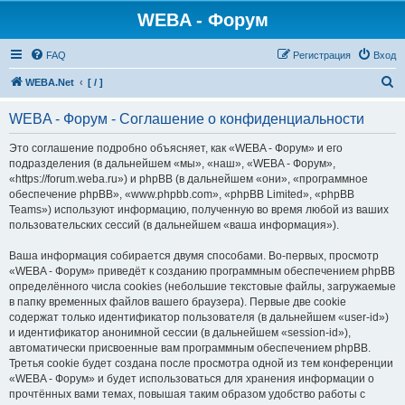
WEBA - Форум
FAQ
Регистрация
Вход
П
WEBA.Net
[ / ]
о
WEBA - Форум - Соглашение о конфиденциальности
и
с
Это соглашение подробно объясняет, как «WEBA - Форум» и его
подразделения (в дальнейшем «мы», «наш», «WEBA - Форум»,
к
«https://forum.weba.ru») и phpBB (в дальнейшем «они», «программное
обеспечение phpBB», «www.phpbb.com», «phpBB Limited», «phpBB
Teams») используют информацию, полученную во время любой из ваших
пользовательских сессий (в дальнейшем «ваша информация»).
Ваша информация собирается двумя способами. Во-первых, просмотр
«WEBA - Форум» приведёт к созданию программным обеспечением phpBB
определённого числа cookies (небольшие текстовые файлы, загружаемые
в папку временных файлов вашего браузера). Первые две cookie
содержат только идентификатор пользователя (в дальнейшем «user-id»)
и идентификатор анонимной сессии (в дальнейшем «session-id»),
автоматически присвоенные вам программным обеспечением phpBB.
Третья cookie будет создана после просмотра одной из тем конференции
«WEBA - Форум» и будет использоваться для хранения информации о
прочтённых вами темах, повышая таким образом удобство работы с