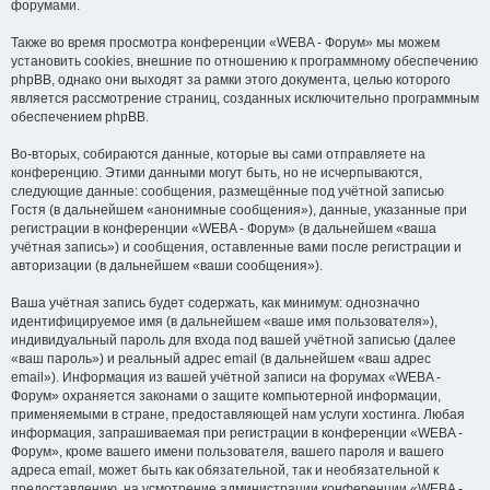
форумами.
Также во время просмотра конференции «WEBA - Форум» мы можем
установить cookies, внешние по отношению к программному обеспечению
phpBB, однако они выходят за рамки этого документа, целью которого
является рассмотрение страниц, созданных исключительно программным
обеспечением phpBB.
Во-вторых, собираются данные, которые вы сами отправляете на
конференцию. Этими данными могут быть, но не исчерпываются,
следующие данные: сообщения, размещённые под учётной записью
Гостя (в дальнейшем «анонимные сообщения»), данные, указанные при
регистрации в конференции «WEBA - Форум» (в дальнейшем «ваша
учётная запись») и сообщения, оставленные вами после регистрации и
авторизации (в дальнейшем «ваши сообщения»).
Ваша учётная запись будет содержать, как минимум: однозначно
идентифицируемое имя (в дальнейшем «ваше имя пользователя»),
индивидуальный пароль для входа под вашей учётной записью (далее
«ваш пароль») и реальный адрес email (в дальнейшем «ваш адрес
email»). Информация из вашей учётной записи на форумах «WEBA -
Форум» охраняется законами о защите компьютерной информации,
применяемыми в стране, предоставляющей нам услуги хостинга. Любая
информация, запрашиваемая при регистрации в конференции «WEBA -
Форум», кроме вашего имени пользователя, вашего пароля и вашего
адреса email, может быть как обязательной, так и необязательной к
предоставлению, на усмотрение администрации конференции «WEBA -