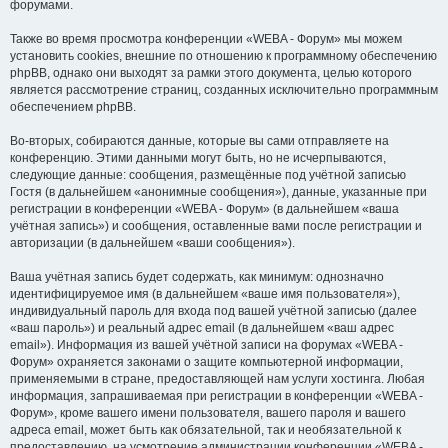
форумами.
Также во время просмотра конференции «WEBA - Форум» мы можем
установить cookies, внешние по отношению к программному обеспечению
phpBB, однако они выходят за рамки этого документа, целью которого
является рассмотрение страниц, созданных исключительно программным
обеспечением phpBB.
Во-вторых, собираются данные, которые вы сами отправляете на
конференцию. Этими данными могут быть, но не исчерпываются,
следующие данные: сообщения, размещённые под учётной записью
Гостя (в дальнейшем «анонимные сообщения»), данные, указанные при
регистрации в конференции «WEBA - Форум» (в дальнейшем «ваша
учётная запись») и сообщения, оставленные вами после регистрации и
авторизации (в дальнейшем «ваши сообщения»).
Ваша учётная запись будет содержать, как минимум: однозначно
идентифицируемое имя (в дальнейшем «ваше имя пользователя»),
индивидуальный пароль для входа под вашей учётной записью (далее
«ваш пароль») и реальный адрес email (в дальнейшем «ваш адрес
email»). Информация из вашей учётной записи на форумах «WEBA -
Форум» охраняется законами о защите компьютерной информации,
применяемыми в стране, предоставляющей нам услуги хостинга. Любая
информация, запрашиваемая при регистрации в конференции «WEBA -
Форум», кроме вашего имени пользователя, вашего пароля и вашего
адреса email, может быть как обязательной, так и необязательной к
предоставлению, на усмотрение администрации конференции «WEBA -