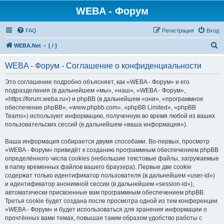
WEBA - Форум
FAQ
Регистрация
Вход
П
WEBA.Net
[ / ]
о
WEBA - Форум - Соглашение о конфиденциальности
и
с
Это соглашение подробно объясняет, как «WEBA - Форум» и его
подразделения (в дальнейшем «мы», «наш», «WEBA - Форум»,
к
«https://forum.weba.ru») и phpBB (в дальнейшем «они», «программное
обеспечение phpBB», «www.phpbb.com», «phpBB Limited», «phpBB
Teams») используют информацию, полученную во время любой из ваших
пользовательских сессий (в дальнейшем «ваша информация»).
Ваша информация собирается двумя способами. Во-первых, просмотр
«WEBA - Форум» приведёт к созданию программным обеспечением phpBB
определённого числа cookies (небольшие текстовые файлы, загружаемые
в папку временных файлов вашего браузера). Первые две cookie
содержат только идентификатор пользователя (в дальнейшем «user-id»)
и идентификатор анонимной сессии (в дальнейшем «session-id»),
автоматически присвоенные вам программным обеспечением phpBB.
Третья cookie будет создана после просмотра одной из тем конференции
«WEBA - Форум» и будет использоваться для хранения информации о
прочтённых вами темах, повышая таким образом удобство работы с