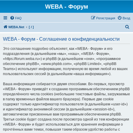
WEBA - Форум
FAQ
Регистрация
Вход
П
WEBA.Net
[ / ]
о
WEBA - Форум - Соглашение о конфиденциальности
и
с
Это соглашение подробно объясняет, как «WEBA - Форум» и его
подразделения (в дальнейшем «мы», «наш», «WEBA - Форум»,
к
«https://forum.weba.ru») и phpBB (в дальнейшем «они», «программное
обеспечение phpBB», «www.phpbb.com», «phpBB Limited», «phpBB
Teams») используют информацию, полученную во время любой из ваших
пользовательских сессий (в дальнейшем «ваша информация»).
Ваша информация собирается двумя способами. Во-первых, просмотр
«WEBA - Форум» приведёт к созданию программным обеспечением phpBB
определённого числа cookies (небольшие текстовые файлы, загружаемые
в папку временных файлов вашего браузера). Первые две cookie
содержат только идентификатор пользователя (в дальнейшем «user-id»)
и идентификатор анонимной сессии (в дальнейшем «session-id»),
автоматически присвоенные вам программным обеспечением phpBB.
Третья cookie будет создана после просмотра одной из тем конференции
«WEBA - Форум» и будет использоваться для хранения информации о
прочтённых вами темах, повышая таким образом удобство работы с