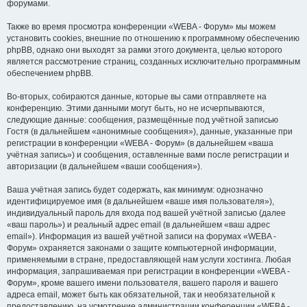
форумами.
Также во время просмотра конференции «WEBA - Форум» мы можем
установить cookies, внешние по отношению к программному обеспечению
phpBB, однако они выходят за рамки этого документа, целью которого
является рассмотрение страниц, созданных исключительно программным
обеспечением phpBB.
Во-вторых, собираются данные, которые вы сами отправляете на
конференцию. Этими данными могут быть, но не исчерпываются,
следующие данные: сообщения, размещённые под учётной записью
Гостя (в дальнейшем «анонимные сообщения»), данные, указанные при
регистрации в конференции «WEBA - Форум» (в дальнейшем «ваша
учётная запись») и сообщения, оставленные вами после регистрации и
авторизации (в дальнейшем «ваши сообщения»).
Ваша учётная запись будет содержать, как минимум: однозначно
идентифицируемое имя (в дальнейшем «ваше имя пользователя»),
индивидуальный пароль для входа под вашей учётной записью (далее
«ваш пароль») и реальный адрес email (в дальнейшем «ваш адрес
email»). Информация из вашей учётной записи на форумах «WEBA -
Форум» охраняется законами о защите компьютерной информации,
применяемыми в стране, предоставляющей нам услуги хостинга. Любая
информация, запрашиваемая при регистрации в конференции «WEBA -
Форум», кроме вашего имени пользователя, вашего пароля и вашего
адреса email, может быть как обязательной, так и необязательной к
предоставлению, на усмотрение администрации конференции «WEBA -