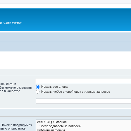
ии "Сети WEBA"
жны быть в
Искать все слова
 Вы можете разделить
те
*
в качестве
Искать любое слово/поиск с языком запросов
. Поиск в подфорумах
ющую опцию ниже.