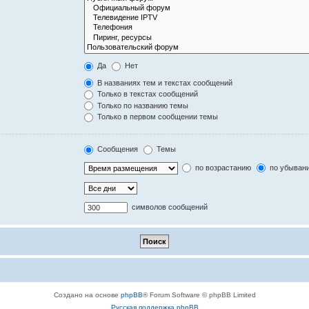
Да
Нет
В названиях тем и текстах сообщений
Только в текстах сообщений
Только по названию темы
Только в первом сообщении темы
Сообщения
Темы
по возрастанию
по убыван
символов сообщений
Создано на основе
phpBB
® Forum Software © phpBB Limited
Русская поддержка phpBB