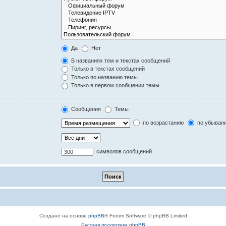
Да
Нет
В названиях тем и текстах сообщений
Только в текстах сообщений
Только по названию темы
Только в первом сообщении темы
Сообщения
Темы
по возрастанию
по убыван
символов сообщений
Создано на основе
phpBB
® Forum Software © phpBB Limited
Русская поддержка phpBB