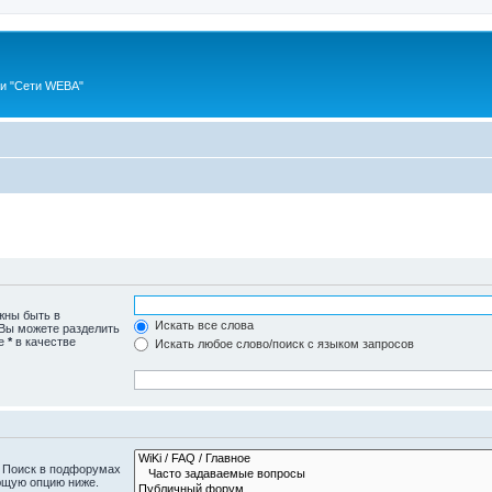
ии "Сети WEBA"
жны быть в
Искать все слова
 Вы можете разделить
те
*
в качестве
Искать любое слово/поиск с языком запросов
. Поиск в подфорумах
ющую опцию ниже.