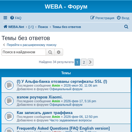
WEBA - Форум
FAQ
Регистрация
Вход
П
WEBA.Net
[ / ]
Поиск
Темы без ответов
о
Темы без ответов
и
Перейти к расширенному поиску
с
Поиск
Расширенный поиск
к
1
2
След.
Найдено 34 результата
Темы
(!) У Альфа-банка отозваны сертифкаты SSL (!)
Последнее сообщение
Amin
«
2026-июл-30, 11:06 am
Добавлено в форуме
Официальный форум
взлом роутеров Xiaomi.
Последнее сообщение
Amin
«
2026-фев-17, 5:16 pm
Добавлено в форуме
Официальный форум
Как записать дамп траффика
Последнее сообщение
Amin
«
2026-фев-06, 12:50 pm
Добавлено в форуме
Часто задаваемые вопросы
Frequently Asked Questions [FAQ English version]