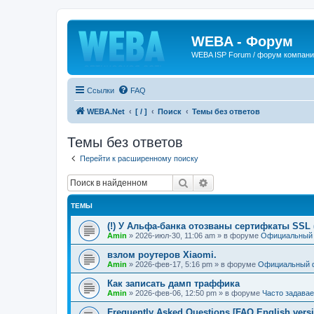
WEBA - Форум
WEBA ISP Forum / форум компан
Ссылки
FAQ
WEBA.Net
[ / ]
Поиск
Темы без ответов
Темы без ответов
Перейти к расширенному поиску
Поиск
Расширенный поиск
ТЕМЫ
(!) У Альфа-банка отозваны сертифкаты SSL (
Amin
»
2026-июл-30, 11:06 am
» в форуме
Официальный
взлом роутеров Xiaomi.
Amin
»
2026-фев-17, 5:16 pm
» в форуме
Официальный 
Как записать дамп траффика
Amin
»
2026-фев-06, 12:50 pm
» в форуме
Часто задава
Frequently Asked Questions [FAQ English vers