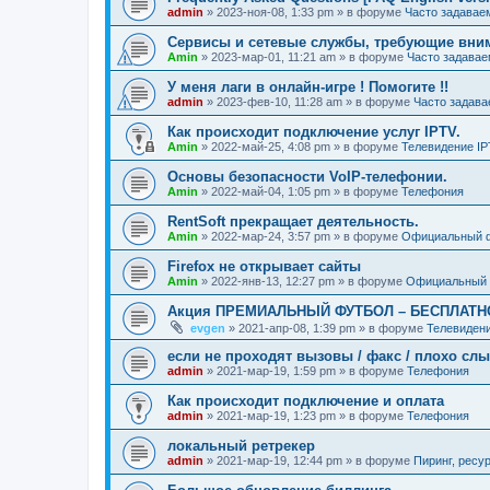
admin
»
2023-ноя-08, 1:33 pm
» в форуме
Часто задавае
Сервисы и сетевые службы, требующие вни
Amin
»
2023-мар-01, 11:21 am
» в форуме
Часто задава
У меня лаги в онлайн-игре ! Помогите !!
admin
»
2023-фев-10, 11:28 am
» в форуме
Часто задав
Как происходит подключение услуг IPTV.
Amin
»
2022-май-25, 4:08 pm
» в форуме
Телевидение I
Основы безопасности VoIP-телефонии.
Amin
»
2022-май-04, 1:05 pm
» в форуме
Телефония
RentSoft прекращает деятельность.
Amin
»
2022-мар-24, 3:57 pm
» в форуме
Официальный 
Firefox не открывает сайты
Amin
»
2022-янв-13, 12:27 pm
» в форуме
Официальный
Акция ПРЕМИАЛЬНЫЙ ФУТБОЛ – БЕСПЛАТН
evgen
»
2021-апр-08, 1:39 pm
» в форуме
Телевиден
если не проходят вызовы / факс / плохо сл
admin
»
2021-мар-19, 1:59 pm
» в форуме
Телефония
Как происходит подключение и оплата
admin
»
2021-мар-19, 1:23 pm
» в форуме
Телефония
локальный ретрекер
admin
»
2021-мар-19, 12:44 pm
» в форуме
Пиринг, ресу