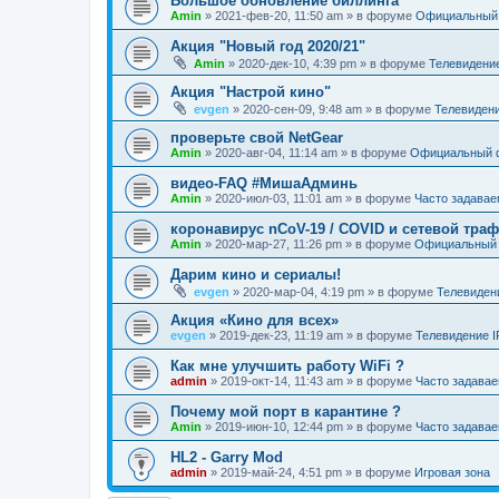
Большое обновление биллинга
Amin
»
2021-фев-20, 11:50 am
» в форуме
Официальный
Акция "Новый год 2020/21"
Amin
»
2020-дек-10, 4:39 pm
» в форуме
Телевидени
Акция "Настрой кино"
evgen
»
2020-сен-09, 9:48 am
» в форуме
Телевиден
проверьте свой NetGear
Amin
»
2020-авг-04, 11:14 am
» в форуме
Официальный 
видео-FAQ #МишаАдминь
Amin
»
2020-июл-03, 11:01 am
» в форуме
Часто задава
коронавирус nCoV-19 / COVID и сетевой тра
Amin
»
2020-мар-27, 11:26 pm
» в форуме
Официальный
Дарим кино и сериалы!
evgen
»
2020-мар-04, 4:19 pm
» в форуме
Телевиден
Акция «Кино для всех»
evgen
»
2019-дек-23, 11:19 am
» в форуме
Телевидение 
Как мне улучшить работу WiFi ?
admin
»
2019-окт-14, 11:43 am
» в форуме
Часто задава
Почему мой порт в карантине ?
Amin
»
2019-июн-10, 12:44 pm
» в форуме
Часто задава
HL2 - Garry Mod
admin
»
2019-май-24, 4:51 pm
» в форуме
Игровая зона