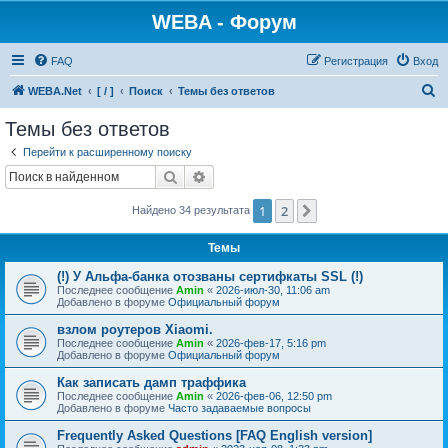
WEBA - Форум
FAQ
Регистрация
Вход
П
WEBA.Net
[ / ]
Поиск
Темы без ответов
о
Темы без ответов
и
Перейти к расширенному поиску
с
Поиск
Расширенный поиск
к
1
2
След.
Найдено 34 результата
Темы
(!) У Альфа-банка отозваны сертифкаты SSL (!)
Последнее сообщение
Amin
«
2026-июл-30, 11:06 am
Добавлено в форуме
Официальный форум
взлом роутеров Xiaomi.
Последнее сообщение
Amin
«
2026-фев-17, 5:16 pm
Добавлено в форуме
Официальный форум
Как записать дамп траффика
Последнее сообщение
Amin
«
2026-фев-06, 12:50 pm
Добавлено в форуме
Часто задаваемые вопросы
Frequently Asked Questions [FAQ English version]