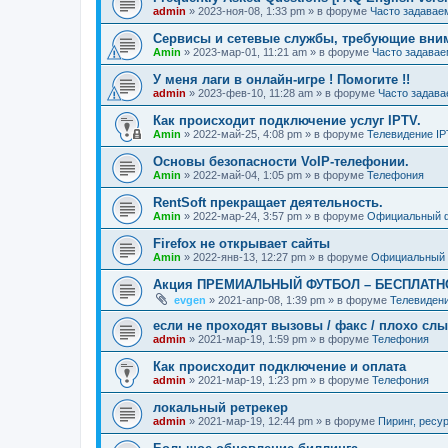
admin
»
2023-ноя-08, 1:33 pm
» в форуме
Часто задавае
Сервисы и сетевые службы, требующие вни
Amin
»
2023-мар-01, 11:21 am
» в форуме
Часто задава
У меня лаги в онлайн-игре ! Помогите !!
admin
»
2023-фев-10, 11:28 am
» в форуме
Часто задав
Как происходит подключение услуг IPTV.
Amin
»
2022-май-25, 4:08 pm
» в форуме
Телевидение I
Основы безопасности VoIP-телефонии.
Amin
»
2022-май-04, 1:05 pm
» в форуме
Телефония
RentSoft прекращает деятельность.
Amin
»
2022-мар-24, 3:57 pm
» в форуме
Официальный 
Firefox не открывает сайты
Amin
»
2022-янв-13, 12:27 pm
» в форуме
Официальный
Акция ПРЕМИАЛЬНЫЙ ФУТБОЛ – БЕСПЛАТН
evgen
»
2021-апр-08, 1:39 pm
» в форуме
Телевиден
если не проходят вызовы / факс / плохо сл
admin
»
2021-мар-19, 1:59 pm
» в форуме
Телефония
Как происходит подключение и оплата
admin
»
2021-мар-19, 1:23 pm
» в форуме
Телефония
локальный ретрекер
admin
»
2021-мар-19, 12:44 pm
» в форуме
Пиринг, ресу