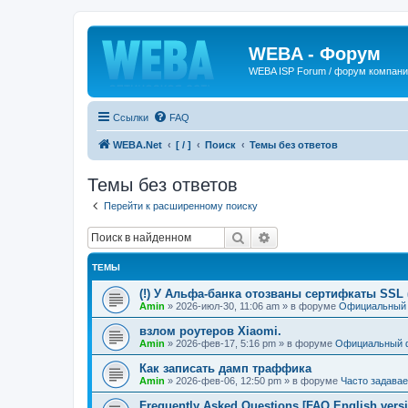
WEBA - Форум
WEBA ISP Forum / форум компан
Ссылки
FAQ
WEBA.Net
[ / ]
Поиск
Темы без ответов
Темы без ответов
Перейти к расширенному поиску
Поиск
Расширенный поиск
ТЕМЫ
(!) У Альфа-банка отозваны сертифкаты SSL (
Amin
»
2026-июл-30, 11:06 am
» в форуме
Официальный
взлом роутеров Xiaomi.
Amin
»
2026-фев-17, 5:16 pm
» в форуме
Официальный 
Как записать дамп траффика
Amin
»
2026-фев-06, 12:50 pm
» в форуме
Часто задава
Frequently Asked Questions [FAQ English vers