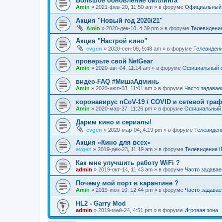
Большое обновление биллинга
Amin
»
2021-фев-20, 11:50 am
» в форуме
Официальный
Акция "Новый год 2020/21"
Amin
»
2020-дек-10, 4:39 pm
» в форуме
Телевидени
Акция "Настрой кино"
evgen
»
2020-сен-09, 9:48 am
» в форуме
Телевиден
проверьте свой NetGear
Amin
»
2020-авг-04, 11:14 am
» в форуме
Официальный 
видео-FAQ #МишаАдминь
Amin
»
2020-июл-03, 11:01 am
» в форуме
Часто задава
коронавирус nCoV-19 / COVID и сетевой тра
Amin
»
2020-мар-27, 11:26 pm
» в форуме
Официальный
Дарим кино и сериалы!
evgen
»
2020-мар-04, 4:19 pm
» в форуме
Телевиден
Акция «Кино для всех»
evgen
»
2019-дек-23, 11:19 am
» в форуме
Телевидение 
Как мне улучшить работу WiFi ?
admin
»
2019-окт-14, 11:43 am
» в форуме
Часто задава
Почему мой порт в карантине ?
Amin
»
2019-июн-10, 12:44 pm
» в форуме
Часто задава
HL2 - Garry Mod
admin
»
2019-май-24, 4:51 pm
» в форуме
Игровая зона