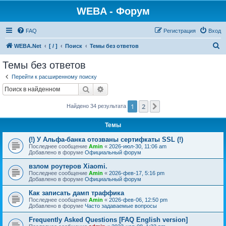
WEBA - Форум
FAQ
Регистрация
Вход
П
WEBA.Net
[ / ]
Поиск
Темы без ответов
о
Темы без ответов
и
Перейти к расширенному поиску
с
Поиск
Расширенный поиск
к
1
2
След.
Найдено 34 результата
Темы
(!) У Альфа-банка отозваны сертифкаты SSL (!)
Последнее сообщение
Amin
«
2026-июл-30, 11:06 am
Добавлено в форуме
Официальный форум
взлом роутеров Xiaomi.
Последнее сообщение
Amin
«
2026-фев-17, 5:16 pm
Добавлено в форуме
Официальный форум
Как записать дамп траффика
Последнее сообщение
Amin
«
2026-фев-06, 12:50 pm
Добавлено в форуме
Часто задаваемые вопросы
Frequently Asked Questions [FAQ English version]