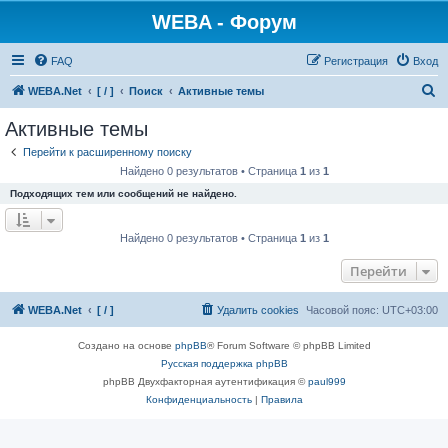
WEBA - Форум
FAQ
Регистрация
Вход
П
WEBA.Net
[ / ]
Поиск
Активные темы
о
Активные темы
и
Перейти к расширенному поиску
с
Найдено 0 результатов • Страница
1
из
1
к
Подходящих тем или сообщений не найдено.
Найдено 0 результатов • Страница
1
из
1
Перейти
WEBA.Net
[ / ]
Удалить cookies
Часовой пояс:
UTC+03:00
Создано на основе
phpBB
® Forum Software © phpBB Limited
Русская поддержка phpBB
phpBB Двухфакторная аутентификация ©
paul999
Конфиденциальность
|
Правила