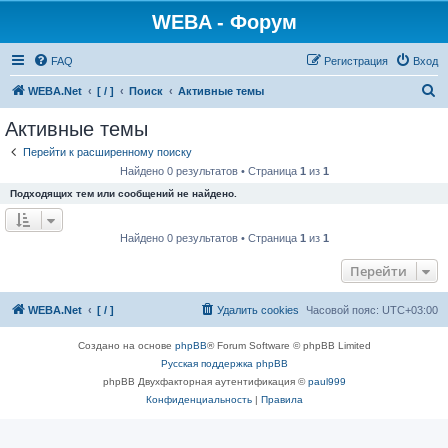
WEBA - Форум
FAQ
Регистрация
Вход
П
WEBA.Net
[ / ]
Поиск
Активные темы
о
Активные темы
и
Перейти к расширенному поиску
с
Найдено 0 результатов • Страница
1
из
1
к
Подходящих тем или сообщений не найдено.
Найдено 0 результатов • Страница
1
из
1
Перейти
WEBA.Net
[ / ]
Удалить cookies
Часовой пояс:
UTC+03:00
Создано на основе
phpBB
® Forum Software © phpBB Limited
Русская поддержка phpBB
phpBB Двухфакторная аутентификация ©
paul999
Конфиденциальность
|
Правила