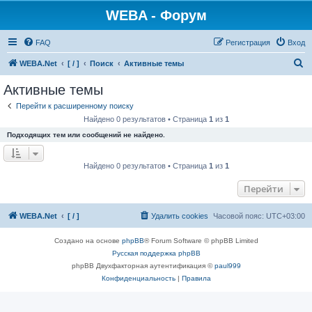
WEBA - Форум
FAQ
Регистрация
Вход
П
WEBA.Net
[ / ]
Поиск
Активные темы
о
Активные темы
и
Перейти к расширенному поиску
с
Найдено 0 результатов • Страница
1
из
1
к
Подходящих тем или сообщений не найдено.
Найдено 0 результатов • Страница
1
из
1
Перейти
WEBA.Net
[ / ]
Удалить cookies
Часовой пояс:
UTC+03:00
Создано на основе
phpBB
® Forum Software © phpBB Limited
Русская поддержка phpBB
phpBB Двухфакторная аутентификация ©
paul999
Конфиденциальность
|
Правила