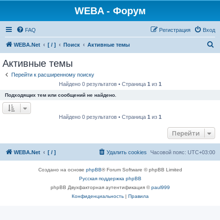
WEBA - Форум
FAQ
Регистрация
Вход
П
WEBA.Net
[ / ]
Поиск
Активные темы
о
Активные темы
и
Перейти к расширенному поиску
с
Найдено 0 результатов • Страница
1
из
1
к
Подходящих тем или сообщений не найдено.
Найдено 0 результатов • Страница
1
из
1
Перейти
WEBA.Net
[ / ]
Удалить cookies
Часовой пояс:
UTC+03:00
Создано на основе
phpBB
® Forum Software © phpBB Limited
Русская поддержка phpBB
phpBB Двухфакторная аутентификация ©
paul999
Конфиденциальность
|
Правила