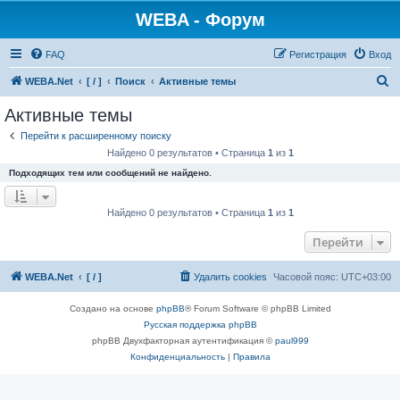
WEBA - Форум
FAQ
Регистрация
Вход
П
WEBA.Net
[ / ]
Поиск
Активные темы
о
Активные темы
и
Перейти к расширенному поиску
с
Найдено 0 результатов • Страница
1
из
1
к
Подходящих тем или сообщений не найдено.
Найдено 0 результатов • Страница
1
из
1
Перейти
WEBA.Net
[ / ]
Удалить cookies
Часовой пояс:
UTC+03:00
Создано на основе
phpBB
® Forum Software © phpBB Limited
Русская поддержка phpBB
phpBB Двухфакторная аутентификация ©
paul999
Конфиденциальность
|
Правила