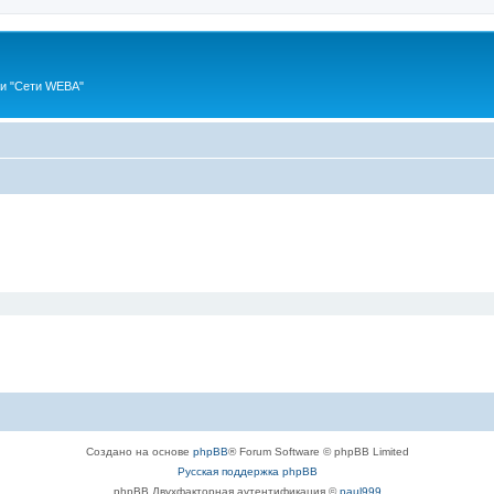
ии "Сети WEBA"
Создано на основе
phpBB
® Forum Software © phpBB Limited
Русская поддержка phpBB
phpBB Двухфакторная аутентификация ©
paul999