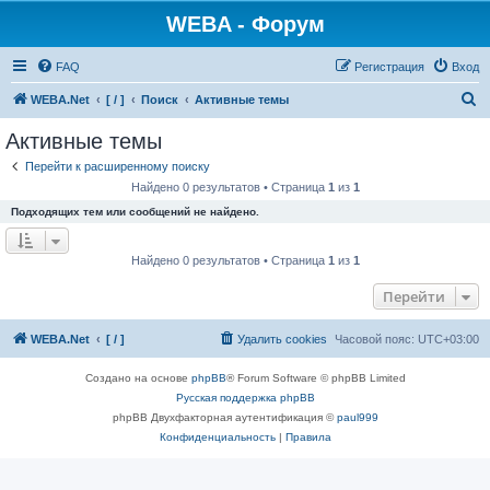
WEBA - Форум
FAQ
Регистрация
Вход
П
WEBA.Net
[ / ]
Поиск
Активные темы
о
Активные темы
и
Перейти к расширенному поиску
с
Найдено 0 результатов • Страница
1
из
1
к
Подходящих тем или сообщений не найдено.
Найдено 0 результатов • Страница
1
из
1
Перейти
WEBA.Net
[ / ]
Удалить cookies
Часовой пояс:
UTC+03:00
Создано на основе
phpBB
® Forum Software © phpBB Limited
Русская поддержка phpBB
phpBB Двухфакторная аутентификация ©
paul999
Конфиденциальность
|
Правила