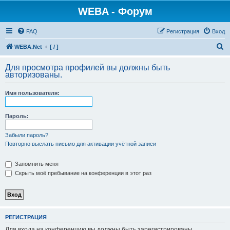
WEBA - Форум
FAQ
Регистрация
Вход
П
WEBA.Net
[ / ]
о
Для просмотра профилей вы должны быть
и
авторизованы.
с
Имя пользователя:
к
Пароль:
Забыли пароль?
Повторно выслать письмо для активации учётной записи
Запомнить меня
Скрыть моё пребывание на конференции в этот раз
РЕГИСТРАЦИЯ
Для входа на конференцию вы должны быть зарегистрированы.