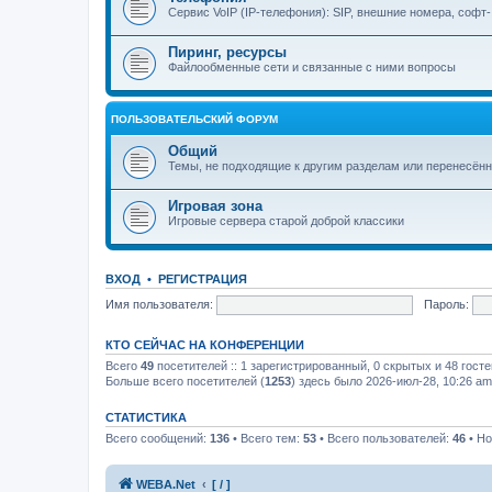
Сервис VoIP (IP-телефония): SIP, внешние номера, софт-
Пиринг, ресурсы
Файлообменные сети и связанные с ними вопросы
ПОЛЬЗОВАТЕЛЬСКИЙ ФОРУМ
Общий
Темы, не подходящие к другим разделам или перенесённы
Игровая зона
Игровые сервера старой доброй классики
ВХОД
•
РЕГИСТРАЦИЯ
Имя пользователя:
Пароль:
КТО СЕЙЧАС НА КОНФЕРЕНЦИИ
Всего
49
посетителей :: 1 зарегистрированный, 0 скрытых и 48 гост
Больше всего посетителей (
1253
) здесь было 2026-июл-28, 10:26 am
СТАТИСТИКА
Всего сообщений:
136
• Всего тем:
53
• Всего пользователей:
46
• Но
WEBA.Net
[ / ]