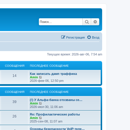
Поиск
Расширенный по
Регистрация
Вход
Текущее время: 2026-авг-06, 7:54 am
СООБЩЕНИЯ
ПОСЛЕДНЕЕ СООБЩЕНИЕ
П
Как записать дамп траффика
С
14
о
П
Amin
с
е
2026-фев-06, 12:50 pm
о
л
р
е
е
о
д
й
СООБЩЕНИЯ
ПОСЛЕДНЕЕ СООБЩЕНИЕ
н
т
б
е
и
П
(!) У Альфа-банка отозваны се…
С
е
к
39
о
П
Amin
с
п
щ
с
е
2026-июл-30, 11:06 am
о
о
о
л
р
о
с
е
е
е
П
Re: Профилактические работы
б
л
С
26
о
д
й
о
П
Amin
щ
е
н
н
т
с
е
2025-сен-08, 11:07 am
е
д
о
б
е
и
л
р
н
н
е
к
и
е
е
П
Основы безопасности VoIP-теле…
и
е