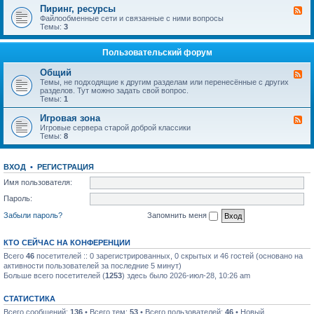
п
в
-
ы
Пиринг, ресурсы
К
р
и
Т
й
а
Файлообменные сети и связанные с ними вопросы
о
д
е
ф
н
Темы:
3
с
е
л
о
а
ы
н
е
р
л
и
ф
у
-
Пользовательский форум
е
о
м
П
I
н
и
P
Общий
и
К
р
T
я
а
Темы, не подходящие к другим разделам или перенесённые с других
и
V
н
разделов. Тут можно задать свой вопрос.
н
а
Темы:
1
г
л
,
-
Игровая зона
р
К
О
е
а
Игровые сервера старой доброй классики
б
с
н
Темы:
8
щ
у
а
и
р
л
й
с
-
ВХОД
•
РЕГИСТРАЦИЯ
ы
И
г
Имя пользователя:
р
о
Пароль:
в
а
Забыли пароль?
Запомнить меня
я
з
о
КТО СЕЙЧАС НА КОНФЕРЕНЦИИ
н
а
Всего
46
посетителей :: 0 зарегистрированных, 0 скрытых и 46 гостей (основано на
активности пользователей за последние 5 минут)
Больше всего посетителей (
1253
) здесь было 2026-июл-28, 10:26 am
СТАТИСТИКА
Всего сообщений:
136
• Всего тем:
53
• Всего пользователей:
46
• Новый