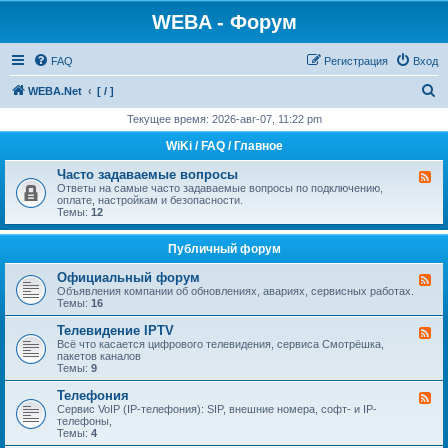
WEBA - Форум
FAQ
Регистрация
Вход
П
WEBA.Net
[ / ]
о
Текущее время: 2026-авг-07, 11:22 pm
и
WiKi / FAQ / Главное
с
Часто задаваемые вопросы
К
к
а
Ответы на самые часто задаваемые вопросы по подключению,
н
оплате, настройкам и безопасности.
а
Темы:
12
л
-
Ч
Публичный форум
а
с
Официальный форум
К
т
а
Объявления компании об обновлениях, авариях, сервисных работах.
о
н
Темы:
16
з
а
а
л
Телевидение IPTV
д
К
-
а
а
Всё что касается цифрового телевидения, сервиса Смотрёшка,
О
в
н
пакетов каналов
ф
а
а
Темы:
9
и
е
л
ц
м
-
Телефония
К
и
ы
Т
а
Сервис VoIP (IP-телефония): SIP, внешние номера, софт- и IP-
а
е
е
н
телефоны,
л
в
л
а
Темы:
4
ь
о
е
л
н