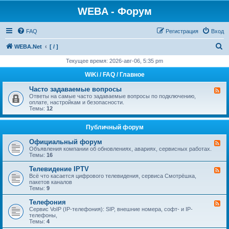
WEBA - Форум
FAQ
Регистрация
Вход
П
WEBA.Net
[ / ]
о
Текущее время: 2026-авг-06, 5:35 pm
и
WiKi / FAQ / Главное
с
Часто задаваемые вопросы
К
к
а
Ответы на самые часто задаваемые вопросы по подключению,
н
оплате, настройкам и безопасности.
а
Темы:
12
л
-
Ч
Публичный форум
а
с
Официальный форум
К
т
а
Объявления компании об обновлениях, авариях, сервисных работах.
о
н
Темы:
16
з
а
а
л
Телевидение IPTV
д
К
-
а
а
Всё что касается цифрового телевидения, сервиса Смотрёшка,
О
в
н
пакетов каналов
ф
а
а
Темы:
9
и
е
л
ц
м
-
Телефония
К
и
ы
Т
а
Сервис VoIP (IP-телефония): SIP, внешние номера, софт- и IP-
а
е
е
н
телефоны,
л
в
л
а
Темы:
4
ь
о
е
л
н