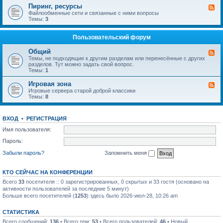
п
в
-
ы
Пиринг, ресурсы
К
р
и
Т
й
а
Файлообменные сети и связанные с ними вопросы
о
д
е
ф
н
Темы:
3
с
е
л
о
а
ы
н
е
р
л
и
ф
у
-
Пользовательский форум
е
о
м
П
I
н
и
P
Общий
и
К
р
T
я
а
Темы, не подходящие к другим разделам или перенесённые с других
и
V
н
разделов. Тут можно задать свой вопрос.
н
а
Темы:
1
г
л
,
-
Игровая зона
р
К
О
е
а
Игровые сервера старой доброй классики
б
с
н
Темы:
8
щ
у
а
и
р
л
й
с
-
ВХОД
•
РЕГИСТРАЦИЯ
ы
И
г
Имя пользователя:
р
о
Пароль:
в
а
Забыли пароль?
Запомнить меня
я
з
о
КТО СЕЙЧАС НА КОНФЕРЕНЦИИ
н
а
Всего
33
посетителя :: 0 зарегистрированных, 0 скрытых и 33 гостя (основано на
активности пользователей за последние 5 минут)
Больше всего посетителей (
1253
) здесь было 2026-июл-28, 10:26 am
СТАТИСТИКА
Всего сообщений:
136
• Всего тем:
53
• Всего пользователей:
46
• Новый