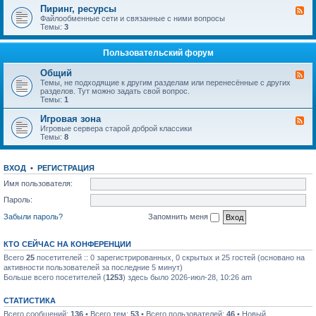
п
в
-
ы
Пиринг, ресурсы
К
р
и
Т
й
а
Файлообменные сети и связанные с ними вопросы
о
д
е
ф
н
Темы:
3
с
е
л
о
а
ы
н
е
р
л
и
ф
у
-
Пользовательский форум
е
о
м
П
I
н
и
P
Общий
и
К
р
T
я
а
Темы, не подходящие к другим разделам или перенесённые с других
и
V
н
разделов. Тут можно задать свой вопрос.
н
а
Темы:
1
г
л
,
-
Игровая зона
р
К
О
е
а
Игровые сервера старой доброй классики
б
с
н
Темы:
8
щ
у
а
и
р
л
й
с
-
ВХОД
•
РЕГИСТРАЦИЯ
ы
И
г
Имя пользователя:
р
о
Пароль:
в
а
Забыли пароль?
Запомнить меня
я
з
о
КТО СЕЙЧАС НА КОНФЕРЕНЦИИ
н
а
Всего
25
посетителей :: 0 зарегистрированных, 0 скрытых и 25 гостей (основано на
активности пользователей за последние 5 минут)
Больше всего посетителей (
1253
) здесь было 2026-июл-28, 10:26 am
СТАТИСТИКА
Всего сообщений:
136
• Всего тем:
53
• Всего пользователей:
46
• Новый