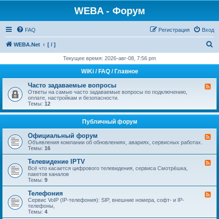
WEBA - Форум
FAQ
Регистрация
Вход
П
WEBA.Net
[ / ]
о
Текущее время: 2026-авг-08, 7:56 pm
и
WiKi / FAQ / Главное
с
Часто задаваемые вопросы
К
к
а
Ответы на самые часто задаваемые вопросы по подключению,
н
оплате, настройкам и безопасности.
а
Темы:
12
л
-
Ч
Публичный форум
а
с
Официальный форум
К
т
а
Объявления компании об обновлениях, авариях, сервисных работах.
о
н
Темы:
16
з
а
а
л
Телевидение IPTV
д
К
-
а
а
Всё что касается цифрового телевидения, сервиса Смотрёшка,
О
в
н
пакетов каналов
ф
а
а
Темы:
9
и
е
л
ц
м
-
Телефония
К
и
ы
Т
а
Сервис VoIP (IP-телефония): SIP, внешние номера, софт- и IP-
а
е
е
н
телефоны,
л
в
л
а
Темы:
4
ь
о
е
л
н