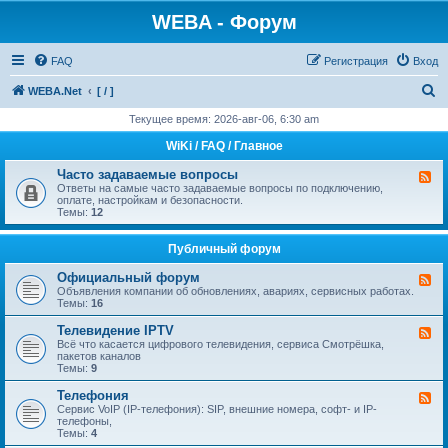
WEBA - Форум
FAQ
Регистрация
Вход
П
WEBA.Net
[ / ]
о
Текущее время: 2026-авг-06, 6:30 am
и
WiKi / FAQ / Главное
с
Часто задаваемые вопросы
К
к
а
Ответы на самые часто задаваемые вопросы по подключению,
н
оплате, настройкам и безопасности.
а
Темы:
12
л
-
Ч
Публичный форум
а
с
Официальный форум
К
т
а
Объявления компании об обновлениях, авариях, сервисных работах.
о
н
Темы:
16
з
а
а
л
Телевидение IPTV
д
К
-
а
а
Всё что касается цифрового телевидения, сервиса Смотрёшка,
О
в
н
пакетов каналов
ф
а
а
Темы:
9
и
е
л
ц
м
-
Телефония
К
и
ы
Т
а
Сервис VoIP (IP-телефония): SIP, внешние номера, софт- и IP-
а
е
е
н
телефоны,
л
в
л
а
Темы:
4
ь
о
е
л
н