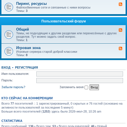
п
в
-
ы
Пиринг, ресурсы
К
р
и
Т
й
а
Файлообменные сети и связанные с ними вопросы
о
д
е
ф
н
Темы:
3
с
е
л
о
а
ы
н
е
р
л
и
ф
у
-
Пользовательский форум
е
о
м
П
I
н
и
P
Общий
и
К
р
T
я
а
Темы, не подходящие к другим разделам или перенесённые с других
и
V
н
разделов. Тут можно задать свой вопрос.
н
а
Темы:
1
г
л
,
-
Игровая зона
р
К
О
е
а
Игровые сервера старой доброй классики
б
с
н
Темы:
8
щ
у
а
и
р
л
й
с
-
ВХОД
•
РЕГИСТРАЦИЯ
ы
И
г
Имя пользователя:
р
о
Пароль:
в
а
Забыли пароль?
Запомнить меня
я
з
о
КТО СЕЙЧАС НА КОНФЕРЕНЦИИ
н
а
Всего
77
посетителей :: 1 зарегистрированный, 0 скрытых и 76 гостей (основано на
активности пользователей за последние 5 минут)
Больше всего посетителей (
1253
) здесь было 2026-июл-28, 10:26 am
СТАТИСТИКА
Всего сообщений:
136
• Всего тем:
53
• Всего пользователей:
46
• Новый